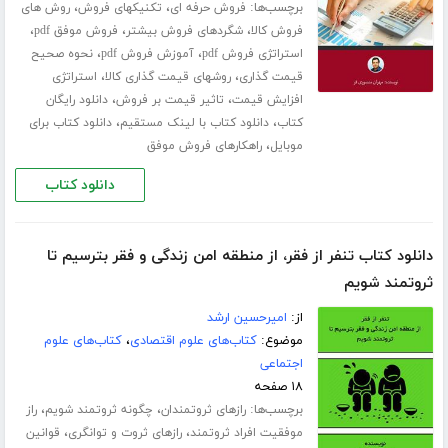
برچسب‌ها:
،
،
فروش حرفه ای
تکنیکهای فروش
روش های
،
،
،
فروش کالا
شگردهای فروش بیشتر
فروش موفق pdf
،
،
استراتژی فروش pdf
آموزش فروش pdf
نحوه صحیح
،
،
قیمت گذاری
روشهای قیمت گذاری کالا
استراتژی
،
،
افزایش قیمت
تاثیر قیمت بر فروش
دانلود رایگان
،
،
کتاب
دانلود کتاب با لینک مستقیم
دانلود کتاب برای
،
موبایل
راهکارهای فروش موفق
دانلود کتاب
دانلود کتاب تنفر از فقر، از منطقه امن زندگی و فقر بترسیم تا
ثروتمند شویم
از:
امیرحسین ارشد
موضوع:
کتاب‌های علوم اقتصادی
،
کتاب‌های علوم
اجتماعی
۱۸ صفحه
برچسب‌ها:
،
،
رازهای ثروتمندان
چگونه ثروتمند شویم
راز
،
،
موفقیت افراد ثروتمند
رازهای ثروت و توانگری
قوانین