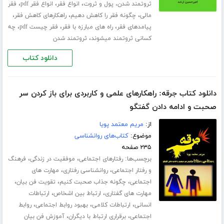
،
،
،
ثروتمند شدن، پول و ثروت
انواع فقر
انواع فقر pdf
فقر
،
،
،
مالی
چگونه فقر را کاهش دهیم
راهکارهای کاهش فقر
،
،
،
پیامدهای فقر
راه های مبارزه با فقر
فقر چیست pdf
چه
،
کسانی ثروتمند میشوند
ثروتمند شدن
دانلود کتاب
دانلود کتاب جرقه: راهکارهای علمی و کاربردی برای باز کردن سر
صحبت و ادامه دادن گفتگو
از:
مریم معتمد پویا
موضوع:
کتاب‌های روانشناسی
۲۳۵ صفحه
برچسب‌ها:
،
،
رفتارهای اجتماعی
موفقیت در زندگی
فرهنگ
،
،
و رفتار اجتماعی
روانشناسی رفتاری
مهارت های
،
،
،
اجتماعی
چگونه جذاب صحبت کنیم
تقویت فن بیان
،
،
مهارت های گفتاری
ارتباط بین اشخاص
ارتباطات
،
،
،
انسانی
ارتباطات کلامی
بهبود روابط اجتماعی
روابط
،
،
اجتماعی
برقراری ارتباط با دیگران
آموزش فن بیان