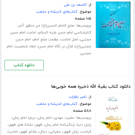
از:
الاسعد بن علی
موضوع:
کتاب‌های اندیشه و مذهب
۱۰۵ صفحه
برچسب‌ها:
،
صلح الامام الحسن(ع) من منظور آخر
،
کتابشناسی امام حسن علیه السلام
امامت امام حسن
،
،
،
مجتبی
اصل امامت
عظمت صلح امام
امام حسن
،
،
مجتبی(ع)
قرآن در نگاه امام حسن
ابعاد شخصیت امام
مجتبی
دانلود کتاب
دانلود کتاب بقیة الله ذخیره همه خوبی‌ها
از:
ناصر نظارات
موضوع:
کتاب‌های اندیشه و مذهب
۵۸۸ صفحه
برچسب‌ها:
،
،
،
حضرت مهدی
امام زمان
درباره امام زمان
،
،
،
،
پایان دنیا
زندگینامه امام زمان
ظهور
نشانه های ظهور
،
،
،
،
،
قیامت
زمان ظهور
سفیانی
دجال
علائم ظهور
احادیث