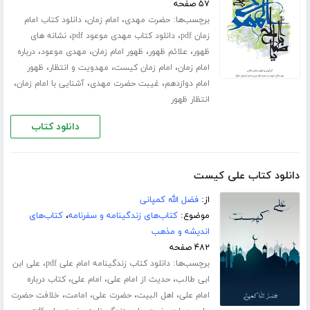
۵۷ صفحه
برچسب‌ها:
،
،
حضرت مهدی
امام زمان
دانلود کتاب امام
،
،
زمان pdf
دانلود کتاب مهدی موعود pdf
نشانه های
،
،
،
،
ظهور
علائم ظهور
ظهور امام زمان
مهدی موعود
درباره
،
،
،
امام زمان
امام زمان کیست
مهدویت و انتظار
ظهور
،
،
،
امام دوازدهم
غیبت حضرت مهدی
آشنایی با امام زمان
انتظار ظهور
دانلود کتاب
دانلود کتاب علی کیست
از:
فضل الله کمپانی
موضوع:
کتاب‌های زندگینامه و سفرنامه
،
کتاب‌های
اندیشه و مذهب
۴۸۲ صفحه
برچسب‌ها:
،
دانلود کتاب زندگینامه امام علی pdf
علی ابن
،
،
،
ابی طالب
حدیث از امام علی
امام علی
کتاب درباره
،
،
،
،
امام علی
اهل البیت
حضرت علی
امامت
خلافت حضرت