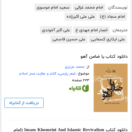
نویسندگان:
امام محمد غزالی
سعید امام موسوی
امام سجاد (ع)
علی علی اکبرزاده
مترجمان:
انصار امام مهدی ع
علی اکبر آخوندی
علی ایثاری کسمایی
علی حسین قاسمی
دانلود کتاب یا ضامن آهو
از:
محمد عزیزی
موضوع:
شعر پارسی
،
کلام و عقاید
،
صدر اسلام
۲۲۳ صفحه
دریافت از کتابراه
دانلود کتاب Imam Khomeini And Islamic Revivalism (امام