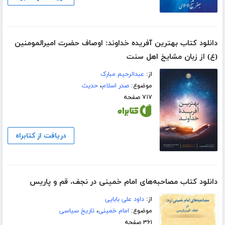
دانلود کتاب بهترین آفریده خداوند: اوصاف حضرت امیرالمومنین
(ع) از زبان مشایخ اهل سنت
از:
عبدالرحیم مبارک
موضوع:
صدر اسلام
،
حدیث
۷۱۷ صفحه
دریافت از کتابراه
دانلود کتاب مصاحبه‌های امام خمینی در نجف، قم و پاریس
از:
داود علی بابایی
موضوع:
امام خمینی
،
تاریخ سیاسی
۳۶۱ صفحه