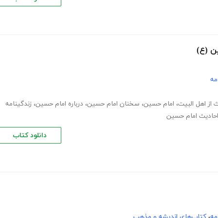
ن (ع)
مه
 از اهل البیت
،
امام حسین
،
سخنان امام حسین
،
درباره امام حسین
،
زندگینامه
حادیث امام حسین
دانلود کتاب
مه
،
کتاب‌های اندیشه و مذهب