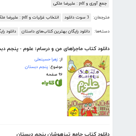
جمع آوری و pdf : علیرضا ملکی
مترجمان:
3 سوت دانلود
انتخاب غزلیات و pdf : علیرضا ملکی
دسته‌ها:
دانلود رایگان بهترین کتاب‌های داستان
دانلود رای
دانلود کتاب ماجراهای من و درسام: علوم - پنجم دب
از:
زهرا حسینعلی
موضوع:
پنجم دبستان
۹۶ صفحه
دانلود کتاب جامع تیزهوشان پنجم دبستان