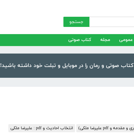
جستجو
عمومی
مجله
کتاب صوتی
ه و pdf علیرضا ملکی)
انتخاب احادیث و pdf : علیرضا ملکی