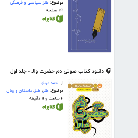
موضوع:
طنز سیاسی و فرهنگی
۱۴۱ صفحه
🎧 دانلود کتاب صوتی دم حضرت والا - جلد اول
از:
احمد عربلو
موضوع:
طنز
،
طنز
،
داستان و رمان
۴ ساعت و ۱۱ دقیقه