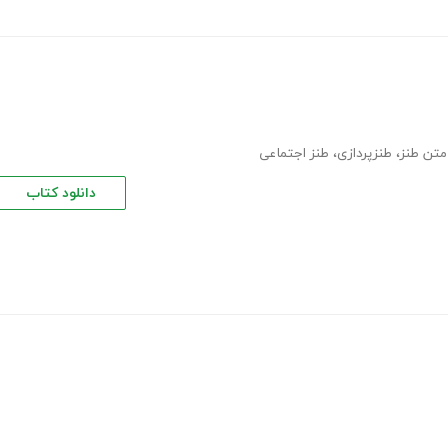
متن طنز
،
طنزپردازی
،
طنز اجتماعی
دانلود کتاب