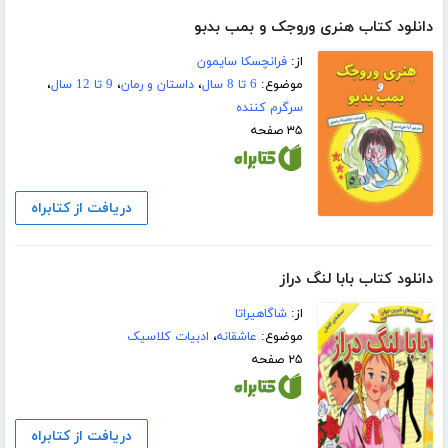
دانلود کتاب هنری وروجک و بمب بدبو
از:
فرانچسکا سایمون
موضوع:
6 تا 8 سال
،
داستان و رمان
،
9 تا 12 سال
،
سرگرم کننده
۳۵ صفحه
دریافت از کتابراه
دانلود کتاب بابا لنگ دراز
از:
شاگاهیراتا
موضوع:
عاشقانه
،
ادبیات کلاسیک
۲۵ صفحه
دریافت از کتابراه