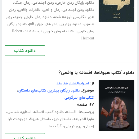
،
،
،
دانلود رایگان رمان خارجی
رمان اجتماعی
رمان جنگ
،
،
،
دانلود رمان اجتماعی
رمان واقعی
خاطرات واقعی
رمان
،
،
های انگلیسی ترجمه شده
دانلود رمان خارجی جدید
روبر
،
،
هلمون
دانلود بهترین رمان های جهان pdf
دانلود رایگان
،
،
رمان خارجی عاشقانه
رمان خارجی ترجمه شده
Robert
Helmont
دانلود کتاب
دانلود کتاب هیولاها، افسانه یا واقعی؟
از:
امیرابوالفضل هنرمند
موضوع:
دانلود رایگان بهترین کتاب‌های داستان
،
کتاب‌های سرگرمی
۱۶۷ صفحه
برچسب‌ها:
،
،
،
افسانه
دانلود کتاب افسانه
اسطوره شناسی
،
،
،
ماورا الطبیعه
داستان دیو
داستان هیولا
موجودات فرا
،
،
زمینی
پری دریایی
گرگ نما
دانلود کتاب