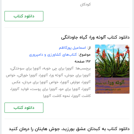
کودکان
دانلود کتاب
دانلود کتاب آلوئه ورا؛ گیاه جاودانگی
از:
اسماعیل پورکاظم
موضوع:
کتاب‌های کشاورزی و دامپروری
۱۹۲ صفحه
برچسب‌ها:
،
،
آلوورا برای چی خوبه
آلوورا برای سوختگی
،
،
،
،
آلوورا برای جوش
آلوئه ورا
آلوورا
آلوورا خوراکی
خواص
،
،
،
آلوورا
عوارض آلوورا
خواص آلوورا برای مردان
عکس
،
،
،
،
آلوورا
آلوورا برای مو
آلوورا برای پوست
فواید آلوورا
،
کاشت آلوورا
نحوه کاشت آلوورا
دانلود کتاب
دانلود کتاب به کبدتان عشق بورزید، جوش هایتان را درمان کنید