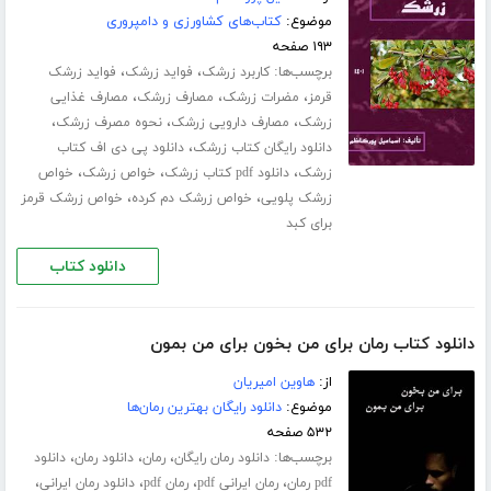
موضوع:
کتاب‌های کشاورزی و دامپروری
۱۹۳ صفحه
برچسب‌ها:
،
،
کاربرد زرشک
فواید زرشک
فواید زرشک
،
،
،
قرمز
مضرات زرشک
مصارف زرشک
مصارف غذایی
،
،
،
زرشک
مصارف دارویی زرشک
نحوه مصرف زرشک
،
دانلود رایگان کتاب زرشک
دانلود پی دی اف کتاب
،
،
،
زرشک
دانلود pdf کتاب زرشک
خواص زرشک
خواص
،
،
زرشک پلویی
خواص زرشک دم کرده
خواص زرشک قرمز
برای کبد
دانلود کتاب
دانلود کتاب رمان برای من بخون برای من بمون
از:
هاوین امیریان
موضوع:
دانلود رایگان بهترین رمان‌ها
۵۳۲ صفحه
برچسب‌ها:
،
،
،
دانلود رمان رایگان
رمان
دانلود رمان
دانلود
،
،
،
،
pdf رمان
رمان ایرانی pdf
رمان pdf
دانلود رمان ایرانی