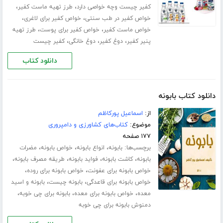
،
،
کفیر چیست وچه خواصی دارد
طرز تهیه ماست کفیر
،
،
خواص کفیر در طب سنتی
خواص کفیر برای لاغری
،
،
خواص ماست کفیر
خواص کفیر برای پوست
طرز تهیه
،
،
،
پنیر کفیر
دوغ کفیر
دوغ خانگی
کفیر چیست
دانلود کتاب
دانلود کتاب بابونه
از:
اسماعیل پورکاظم
موضوع:
کتاب‌های کشاورزی و دامپروری
۱۷۷ صفحه
برچسب‌ها:
،
،
،
بابونه
انواع بابونه
خواص بابونه
مضرات
،
،
،
،
بابونه
کاشت بابونه
فواید بابونه
طریقه مصرف بابونه
،
،
خواص بابونه برای عفونت
خواص بابونه برای روده
،
،
خواص بابونه برای قاعدگی
بابونه چیست
بابونه و اسید
،
،
،
معده
خواص بابونه برای معده
بابونه برای چی خوبه
دمنوش بابونه برای چی خوبه