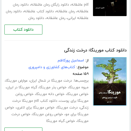
،
،
pdf عاشقانه
دانلود رایگان رمان عاشقانه
دانلود رمان
،
،
،
عاشقانه
رمان عاشقانه
دانلود کتاب عاشقانه
دانلود رمان
،
،
عاشقانه ایرانی
رمان عاشقانه
دانلود رمان
دانلود کتاب
دانلود کتاب مورینگا؛ درخت زندگی
از:
اسماعیل پورکاظم
موضوع:
کتاب‌های کشاورزی و دامپروری
۱۵۹ صفحه
برچسب‌ها:
،
،
درخت مورینگا در شمال ایران
عوارض مورینگا
،
،
،
میوه مورینگا
خواص بذر مورینگا
گیاه مورینگا در ایران
،
،
خواص مورینگا
خواص دانه مورینگا
خواص روغن
،
مورینگا برای پوست
دانلود کتاب pdf مورینگا درخت
،
،
،
زندگی
درخت مورینگا
خواص مورینگا برای لاغری
خواص
،
،
مورینگا برای مو
خواص روغن مورینگا
خواص درخت
،
مورینگا
خواص گیاه مورینگا