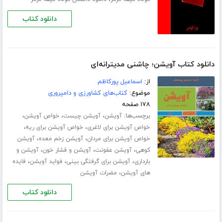
دانلود کتاب
دانلود کتاب آویشن؛ چاشنی مدیترانه‌ای
از:
اسماعیل پورکاظم
موضوع:
کتاب‌های کشاورزی و دامپروری
۱۷۸ صفحه
برچسب‌ها:
،
،
،
آویشن
آویشن چیست
خواص آویشن
،
،
خواص آویشن برای لاغری
خواص آویشن برای ریه
،
،
خواص آویشن برای مردان
آویشن زخم معده
آویشن
،
،
،
کوهی
آویشن عفونت
آویشن و فشار خون
آویشن و
،
،
،
بارداری
آویشن برای گرفتگی بینی
فواید آویشن
فایده
،
های آویشن
مضرات آویشن
دانلود کتاب