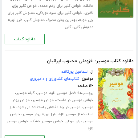
،
،
حافظه
خواص گلپر برای زخم معده
خواص گلپر برای
،
،
لاغری
خواص گلپر برای سرماخوردگی
دمنوش گلپر برای
،
،
چی خوبه
بهترین زمان مصرف دمنوش گلپر
طرز تهیه
،
دمنوش گلپر
گلپر
دانلود کتاب
دانلود کتاب موسیر؛ افزودنی محبوب ایرانیان
از:
اسماعیل پورکاظم
موضوع:
کتاب‌های کشاورزی و دامپروری
۱۱۲ صفحه
برچسب‌ها:
،
،
،
فصل موسیر تازه
موسیر
گیاه موسیر
،
،
خواص موسیر در ماست
خواص موسیر
خواص پودر
،
،
موسیر
موسیر در چه غذاهایی استفاده می شود
طرز
،
،
استفاده از موسیر تازه
طرز تهیه پودر موسیر
خواص
،
،
موسیر برای مردان
خواص موسیر خشک
خواص موسیر
تازه