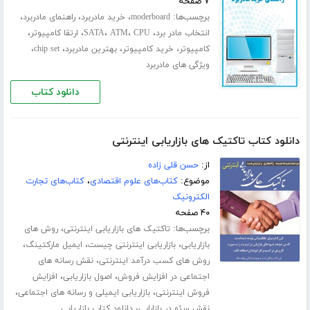
۷ صفحه
برچسب‌ها:
،
،
،
moderboard
خرید مادربرد
راهنمای مادربرد
،
،
،
،
،
انتخاب مادر برد
CPU
ATM
SATA
ارتقا کامپیوتر
،
،
،
،
کامپیوتر
خرید کامپیوتر
بهترین مادربرد
chip set
ویژگی های مادربرد
دانلود کتاب
دانلود کتاب تاکتیک های بازاریابی اینترنتی
از:
حسن قلی زاده
موضوع:
کتاب‌های علوم اقتصادی
،
کتاب‌های تجارت
الکترونیک
۴۰ صفحه
برچسب‌ها:
،
تاکتیک های بازاریابی اینترنتی
روش های
،
،
،
بازاریابی
بازاریابی اینترنتی چیست
ایمیل مارکتینگ
،
روش های کسب درآمد اینترنتی
نقش رسانه های
،
،
اجتماعی در افزایش فروش
اصول بازاریابی
افزایش
،
،
فروش اینترنتی
بازاریابی ایمیلی و رسانه های اجتماعی
،
نقش سئو در بازارابی
دانلود کتاب بازاریابی