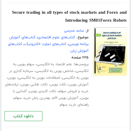
Secure trading in all types of stock markets and Forex and
Introducing SM01Forex Robots
از:
ساعد مدرسی
موضوع:
کتاب‌های علوم اقتصادی
،
کتاب‌های آموزش
برنامه نویسی
،
کتاب‌های تجارت الکترونیک
،
کتاب‌های
آموزش زبان
۲۲۵ صفحه
برچسب‌ها:
،
علم اقتصاد به انگلیسی
سهام بورس به
،
،
انگلیسی
شاخص بورس به انگلیسی
سرمایه گذاری در
،
،
،
بورس به انگلیسی
اصطلاحات بورس به انگلیسی
بورس
،
،
،
آموزش بورس
نکات بورس
نکات طلایی بورس
ترفندهای
،
،
خرید و فروش سهام
نکات کلیدی بورس
آشنایی با
،
،
،
بورس
آموزش بورس pdf
بهترین زمان خرید سهام
راهنمای خرید سهام
دانلود کتاب