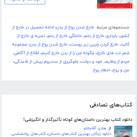
جستجوهای مرتبط:
خارج شدن روح از بدن
،
ادامه تحصیل در خارج از
کشور
،
بارداری خارج از رحم
،
حاملگی خارج از رحم
،
تجربه ی خارج از
کالبد
،
خارج کردن چربی زیر پوست
،
خارج شدن روح از بدن
،
مجموعه
شعر نت های خارج
،
چگونه جن را از بدن خارج کنیم
،
اطلاع از آگاهی
مردم از وظایف خود و دولت
،
جلوگیری از سندروم پیش از قاعدگی
،
جن و روح
،
احظار روح
کتاب‌های تصادفی
دانلود کتاب بهترین داستان‌های کوتاه تأثیرگذار و انگیزشی!
از:
هادی آقاجانلو
دانلود رایگان بهترین کتاب‌های داستان
،
کتاب‌های روانشناسی