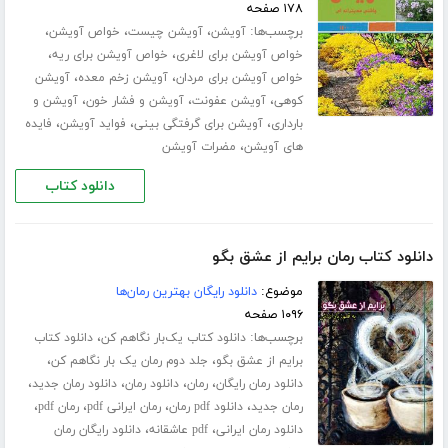
۱۷۸ صفحه
برچسب‌ها:
،
،
،
آویشن
آویشن چیست
خواص آویشن
،
،
خواص آویشن برای لاغری
خواص آویشن برای ریه
،
،
خواص آویشن برای مردان
آویشن زخم معده
آویشن
،
،
،
کوهی
آویشن عفونت
آویشن و فشار خون
آویشن و
،
،
،
بارداری
آویشن برای گرفتگی بینی
فواید آویشن
فایده
،
های آویشن
مضرات آویشن
دانلود کتاب
دانلود کتاب رمان برایم از عشق بگو
موضوع:
دانلود رایگان بهترین رمان‌ها
۱۰۹۶ صفحه
برچسب‌ها:
،
دانلود کتاب یک‌بار نگاهم کن
دانلود کتاب
،
،
برایم از عشق بگو
جلد دوم رمان یک بار نگاهم کن
،
،
،
،
دانلود رمان رایگان
رمان
دانلود رمان
دانلود رمان جدید
،
،
،
،
رمان جدید
دانلود pdf رمان
رمان ایرانی pdf
رمان pdf
،
،
دانلود رمان ایرانی
pdf عاشقانه
دانلود رایگان رمان