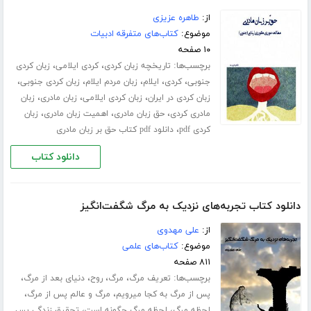
از:
طاهره عزیزی
موضوع:
کتاب‌های متفرقه ادبیات
۱۰ صفحه
برچسب‌ها:
،
،
تاریخچه زبان کردی
کردی ایلامی
زبان کردی
،
،
،
،
،
جنوبی
کردی
ایلام
زبان مردم ایلام
زبان کردی جنوبی
،
،
،
زبان کردی در ایران
زبان کردی ایلامی
زبان مادری
زبان
،
،
،
مادری کردی
حق زبان مادری
اهمیت زبان مادری
زبان
،
کردی pdf
دانلود pdf کتاب حق بر زبان مادری
دانلود کتاب
دانلود کتاب تجربه‌های نزدیک به مرگ شگفت‌انگیز
از:
علی مهدوی
موضوع:
کتاب‌های علمی
۸۱۱ صفحه
برچسب‌ها:
،
،
،
،
تعریف مرگ
مرگ
روح
دنیای بعد از مرگ
،
،
پس از مرگ به کجا میرویم
مرگ و عالم پس از مرگ
،
،
لحظه مرگ
لحظه مرگ چگونه است
تحقیق زندگی پس