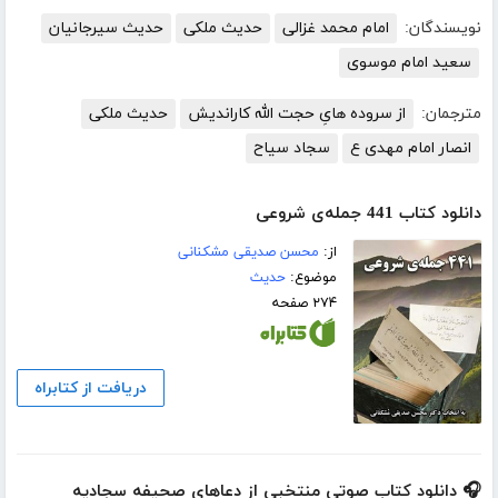
نویسندگان:
امام محمد غزالی
حدیث ملکی
حدیث سیرجانیان
سعید امام موسوی
مترجمان:
از سروده هایِ حجت الله کاراندیش
حدیث ملکی
انصار امام مهدی ع
سجاد سياح
دانلود کتاب 441 جمله‌ی شروعی
از:
محسن صدیقی مشکنانی
موضوع:
حدیث
۲۷۴ صفحه
دریافت از کتابراه
🎧 دانلود کتاب صوتی منتخبی از دعاهای صحیفه سجادیه