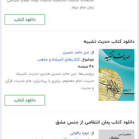
،
،
،
استعاذه
مناجات استخاره
مناجات توبه
اوضاع سیاسی
زمان امام جواد
دانلود کتاب
دانلود کتاب حدیث تشبیه
از:
میر حامد حسین
موضوع:
کتاب‌های اندیشه و مذهب
۴۸ صفحه
برچسب‌ها:
،
،
میر حامد حسین هندی
حدیث تشبیه
،
،
،
،
حدیث
امام معصوم
برابری با پیامبران
علم حدیث
قرآن
و حدیث
دانلود کتاب
دانلود کتاب رمان انتقامی از جنس عشق
از:
مهیا یاقوتی