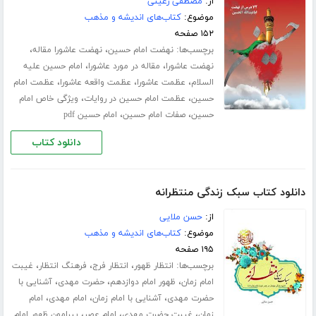
از:
مصطفی رعیتی
موضوع:
کتاب‌های اندیشه و مذهب
۱۵۲ صفحه
برچسب‌ها:
،
،
نهضت امام حسین
نهضت عاشورا مقاله
،
،
نهضت عاشورا
مقاله در مورد عاشورا
امام حسین علیه
،
،
،
السلام
عظمت عاشورا
عظمت واقعه عاشورا
عظمت امام
،
،
حسین
عظمت امام حسین در روایات
ویژگی خاص امام
،
،
حسین
صفات امام حسین
امام حسین pdf
دانلود کتاب
دانلود کتاب سبک زندگی منتظرانه
از:
حسن ملایی
موضوع:
کتاب‌های اندیشه و مذهب
۱۹۵ صفحه
برچسب‌ها:
،
،
،
انتظار ظهور
انتظار فرج
فرهنگ انتظار
غیبت
،
،
،
امام زمان
ظهور امام دوازدهم
حضرت مهدی
آشنایی با
،
،
،
حضرت مهدی
آشنایی با امام زمان
امام مهدی
امام
،
،
،
زمان
غیبت حضرت مهدی
امام عصر
پیرامون ظهور امام