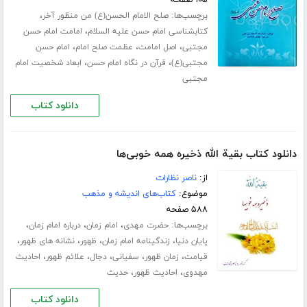
برچسب‌ها:
،
صلح الامام الحسن(ع) من منظور آخر
،
کتابشناسی امام حسن علیه السلام
امامت امام حسن
،
،
،
مجتبی
اصل امامت
عظمت صلح امام
امام حسن
،
،
مجتبی(ع)
قرآن در نگاه امام حسن
ابعاد شخصیت امام
مجتبی
دانلود کتاب
دانلود کتاب بقیة الله ذخیره همه خوبی‌ها
از:
ناصر نظارات
موضوع:
کتاب‌های اندیشه و مذهب
۵۸۸ صفحه
برچسب‌ها:
،
،
،
حضرت مهدی
امام زمان
درباره امام زمان
،
،
،
،
پایان دنیا
زندگینامه امام زمان
ظهور
نشانه های ظهور
،
،
،
،
،
قیامت
زمان ظهور
سفیانی
دجال
علائم ظهور
احادیث
،
،
مهدوی
احادیث ظهور
حدیث
دانلود کتاب