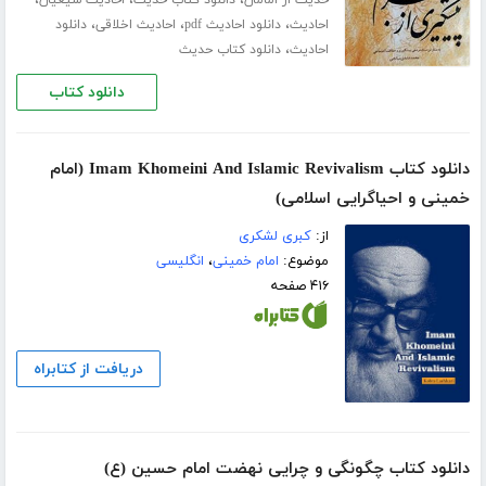
،
،
،
احادیث
دانلود احادیث pdf
احادیث اخلاقی
دانلود
،
احادیث
دانلود کتاب حدیث
دانلود کتاب
دانلود کتاب Imam Khomeini And Islamic Revivalism (امام
خمینی و احیاگرایی اسلامی)
از:
کبری لشکری
موضوع:
امام خمینی
،
انگلیسی
۴۱۶ صفحه
دریافت از کتابراه
دانلود کتاب چگونگی و چرایی نهضت امام حسین (ع)