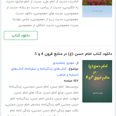
،
،
،
احادیث
حدیث از امام علی
حدیث از امام صادق
حدیث
،
،
،
به انگلیسی
حدیث از پیامبر
حدیث دو زبانه
حدیث از
،
،
معصومین
حدیث های معصومین
دانلود حدیث
،
،
معصومین
حدیث زیبا از معصومین
عکس نوشته
،
حدیث معصومین
حدیث اخلاقی از معصومین
دانلود کتاب
دانلود کتاب امام حسن (ع) در منابع قرون 4 و 5
از:
مهدی جمشیدی
موضوع:
کتاب‌های زندگینامه و سفرنامه
،
کتاب‌های
اندیشه و مذهب
۱۵۷ صفحه
برچسب‌ها:
،
،
امام حسن
امام حسن مجتنبی
زندگینامه
،
،
،
امام حسن
صلح امام حسن
جنگ های امام حسن
،
،
شهادت امام حسن
دشمن امام حسن
زندگینامه امام
،
،
حسن مجتبی pdf
زندگینامه مختصر امام حسن مجتبی
،
نکات مهم زندگی امام حسن مجتبی
زندگی نامه امام