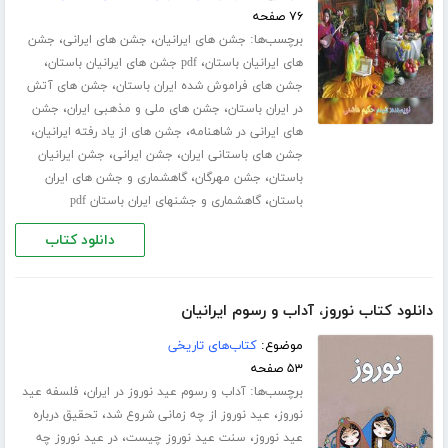
۷۶ صفحه
برچسب‌ها:
،
،
جشن های ایرانیان
جشن های ایرانی
جشن
،
،
های ایرانیان باستان
pdf جشن های ایرانیان باستان
،
جشن های فراموش شده ایران باستان
جشن های آتش
،
،
در ایران باستان
جشن های ملی و مذهبی ایران
جشن
،
،
های ایرانی در شاهنامه
جشن های از یاد رفته ایرانیان
،
،
جشن های باستانی ایران
جشن ایرانی
جشن ایرانیان
،
،
باستان
جشن مهرگان
گاهشماری و جشن های ایران
،
باستان
گاهشماری و جشنهای ایران باستان pdf
دانلود کتاب
دانلود کتاب نوروز، آداب و رسوم ایرانیان
موضوع:
کتاب‌های تاریخی
۵۳ صفحه
برچسب‌ها:
،
آداب و رسوم عید نوروز در ایران
فلسفه عید
،
،
نوروز
عید نوروز از چه زمانی شروع شد
تحقیق درباره
،
،
عید نوروز
سنت عید نوروز چیست
در عید نوروز چه