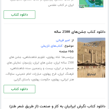
ایران در کتاب مقدس
دانلود کتاب
دانلود کتاب جشن‌های 2500 ساله
از:
امیر قربانی
موضوع:
کتاب‌های تاریخی
۲۵۵ صفحه
برچسب‌ها:
،
،
شاه پهلوی
تقویم شاهنشاهی
جشن های
،
،
،
2500 ساله ایران
جشن های ایران
پارسونز
نمایش های
،
،
مسخره در ایران
بیست و پنجمین سده شاهنشاهی
،
،
،
،
فرهنگ ایران
فرح پهلوی
مبارزات امام خمینی
ساواک
،
،
،
هنر ایرانی
پهلوی
حکومت پهلوی
باستان گرایی
دانلود کتاب
دانلود کتاب نگرش ایرانیان به کار و صنعت (از طریق شعر طنز)