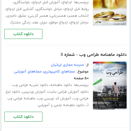
برچسب‌ها:
،
،
،
ازداواج
آموزش قبل ازدواج
خواستگاری
،
،
،
روابط قبل ازدواج
مراحل خواستگاری
آشنایی قبل ازدواج
،
،
،
،
،
انتخاب همسر
همسریابی
همسر گزینی
عشق
نامزدی
،
،
،
مراحل ازدواج
ازدواج موفق
دوران عقد
زندگی مشترک
دانلود کتاب
دانلود ماهنامه طراحی وب - شماره 3
از:
مدرسه مجازی ایرانیان
موضوع:
مجله‌های کامپیوتری
،
مجله‌های آموزشی
۵۰ صفحه
برچسب‌ها:
،
،
دانلود ماهنامه
دانلود نشریه طراحی وب
،
،
دانلود آموزش طراحی سایت
آموزش وردپرس
دانلود ابزار
،
،
طراحی وب
آموزش کد نویسی وب
ماهنامه طراحی وب
،
3
دانلود ماهنامه علمی و آموزشی
دانلود کتاب