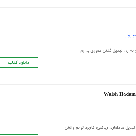
پیوتر
به رم
،
تبدیل فلش مموری به رم
دانلود کتاب
تبدیل هادامارد
،
ریاضی
،
کاربرد توابع والش