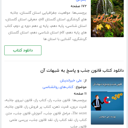
۱۷۲ صفحه
برچسب‌ها:
،
موقعیت جغرافیایی استان گلستان
جاذبه
،
،
های گردشگری استان گلستان pdf
معرفی استان گلستان
،
،
،
استان شناسی
پایه دهم
پایه ی دهم دوره ی دوم
کتاب
،
،
های پایه دهم
pdf استان شناسی دهم
استان گلستان
،
گردشگری
آشنایی با استان ها
دانلود کتاب
دانلود کتاب قانون جذب و پاسخ به شبهات آن
از:
علی خیراندیش
موضوع:
کتاب‌های روانشناسی
۱۱ صفحه
برچسب‌ها:
،
،
،
،
قانون جذب
راز
کتاب راز
قانون نیروی جاذبه
،
،
،
،
قدرت درون
قدرت ذهن
کتاب پر فروش راز
قانون جاذبه
،
،
،
The secret
مراحل قانون جذب
آموزش قانون جذب
متن
،
،
،
کتاب راز
نقد کتاب راز
نقد قانون جذب
بررسی علمی
قانون جذب