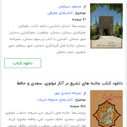
از:
مسعود سیاوش
موضوع:
کتاب‌های جغرافی
۷۱ صفحه
برچسب‌ها:
،
،
استان شناسی
دانلود کتاب جغرافی
،
،
،
جغرافیای سمنان
سمنان
موقعیت جغرافیایی سمنان
،
،
شهر سمنان
آشنایی با آداب و رسوم سمنان
سفرنامه
،
،
،
سمنان
جاذبه های گردشگری سمنان
شهر بسطام
شهر
،
شاهرود
شعر دامغان
دانلود کتاب
دانلود کتاب جاذبه های تشیع در آثار مولوی، سعدی و حافظ
از:
نصراله احمدی مهر
موضوع:
کتاب‌های متفرقه ادبیات
۱۵۸ صفحه
برچسب‌ها:
،
،
،
جاذبه های تشیع
دین شیعه
مذهب مولوی
،
،
،
،
،
،
مولوی
سعدی
حافظ
حضرت علی
واقعه عاشورا
کربلا
،
،
،
اهل البیت
آزاد اندیشی مذهبی
غزلیات حافظ
مثنوی