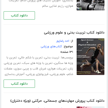
،
،
بدنسازی
آموزش تکنیک های پرورش اندام
تمرینات
،
هوازی
رژیم غذایی سالم
دانلود کتاب
دانلود کتاب تربیت بدنی و علوم ورزشی
از:
احد رضاپور
موضوع:
کتاب‌های ورزشی
۱۳۱ صفحه
برچسب‌ها:
،
،
تربیت بدنی
تمرین با شکم خالی
تمرین با
،
،
وزنه ها سنگین
تمرین با وزنه های سبک
تمرین ورزشی
،
،
،
زنان
تمرینات هوازی
ضربان قلب و چربی سوزی
عضلات
،
،
،
شکم
علوم ورزشی
فیزیولوژی ورزشی
آموزش بدنسازی
دانلود کتاب
دانلود کتاب پرورش مهارت‌های جسمانی، حرکتی (ویژه دختران)