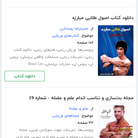
دانلود کتاب اصول طلایی مبارزه
از:
حمیدرضا روستایی
موضوع:
کتاب‌های ورزشی
۱۰۶ صفحه
برچسب‌ها:
،
،
ورزش رزمی
هنرهای رزمی
دانلود کتاب
،
،
،
رزمی
تمرینات رزمی
مسابقات واقعی بروسلی
بروس
،
،
،
لی
بروس لی
مبارزات بروسلی
Bruce Lee
دانلود کتاب
مجله بدنسازی و تناسب اندام علم و عضله - شماره 19
از:
علم و عضله
موضوع:
مجله‌های ورزشی
۳۲ صفحه
برچسب‌ها:
،
تمرینات جهت سوزاندن چربی
مجله
،
،
،
،
بدنسازی
مجله ورزشی
جلو بازو
تمرین جلو بازو