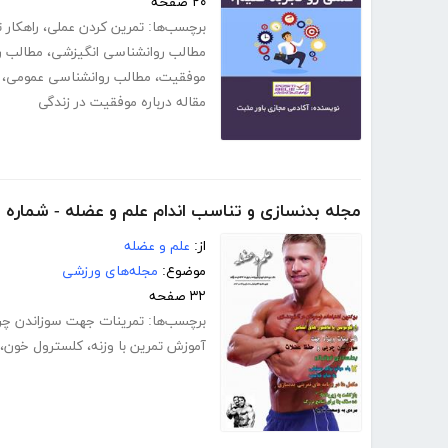
۲۰ صفحه
برچسب‌ها:
تمرین کردن عملی
،
راهکار 
مطالب روانشناسی انگیزشی
،
مطالب ر
موفقیت
،
مطالب روانشناسی عمومی
،
مقاله درباره موفقیت در زندگی
مجله بدنسازی و تناسب اندام علم و عضله - شماره 19
از:
علم و عضله
موضوع:
مجله‌های ورزشی
۳۲ صفحه
برچسب‌ها:
تمرینات جهت سوزاندن چر
آموزش تمرین با وزنه
،
کلسترول خون
،