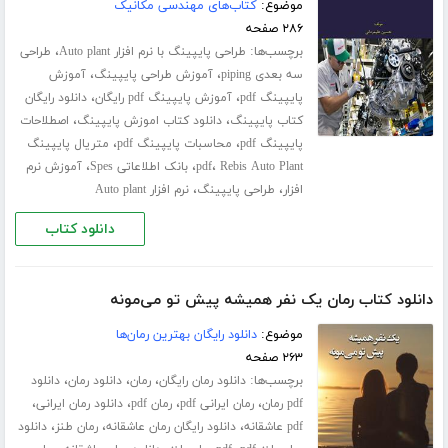
موضوع:
کتاب‌های مهندسی مکانیک
۲۸۶ صفحه
برچسب‌ها:
،
طراحی پایپینگ با نرم افزار Auto plant
طراحی
،
،
سه بعدی piping
آموزش طراحی پایپینگ
آموزش
،
،
پایپینگ pdf
آموزش پایپینگ pdf رایگان
دانلود رایگان
،
،
کتاب پایپینگ
دانلود کتاب اموزش پایپینگ
اصطلاحات
،
،
پایپینگ pdf
محاسبات پایپینگ pdf
متریال پایپینگ
،
،
،
Rebis Auto Plant
pdf
بانک اطلاعاتی Spes
آموزش نرم
،
،
افزار
طراحی پایپینگ
نرم افزار Auto plant
دانلود کتاب
دانلود کتاب رمان یک نفر همیشه پیش تو می‌مونه
موضوع:
دانلود رایگان بهترین رمان‌ها
۲۶۳ صفحه
برچسب‌ها:
،
،
،
دانلود رمان رایگان
رمان
دانلود رمان
دانلود
،
،
،
،
pdf رمان
رمان ایرانی pdf
رمان pdf
دانلود رمان ایرانی
،
،
،
pdf عاشقانه
دانلود رایگان رمان عاشقانه
رمان طنز
دانلود