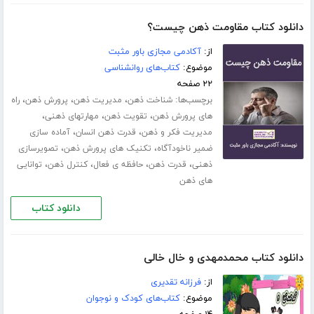
دانلود کتاب مقاومت ذهن چیست؟
از:
آکادمی مجازی باور مثبت
موضوع:
کتاب‌های روانشناسی
۲۲ صفحه
برچسب‌ها:
،
،
،
شناخت ذهن
مدیریت ذهن
پرورش ذهن
راه
،
،
،
های پرورش ذهن
تقویت ذهن
مهارت­های ذهنی
،
،
مدیریت فکر و ذهن
قدرت ذهن انسان
آماده سازی
،
،
ضمیر ناخودآگاه
تکنیک های پرورش ذهن
تصویرسازی
،
،
،
،
ذهنی
قدرت ذهن
حافظه ی فعال
کنترل ذهن
توانایی
های ذهن
دانلود کتاب
دانلود کتاب محمدمهدی و خال خالی
از:
فرزانه تقدیری
موضوع:
کتاب‌های کودک و نوجوان