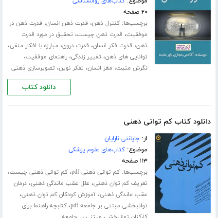
موضوع:
کتاب‌های روانشناسی
۲۰ صفحه
برچسب‌ها:
،
،
کنترل ذهن
قدرت ذهن انسان
قدرت ذهن در
،
،
موفقیت
قدرت ذهن چیست
تحقیق در مورد قدرت
،
،
،
،
ذهن
قدرت فکر انسان
قدرت درون
مبارزه با افکار منفی
،
،
،
توانایی های ذهن
تغییر زندگی
راهنمای موفقیت
،
،
،
نگرش مثبت
مغز انسان
تفکر نوین
تصویرسازی ذهنی
دانلود کتاب
دانلود کتاب کم توانی ذهنی
از:
جایانتی نارایان
موضوع:
کتاب‌های علوم پزشکی
۱۱۳ صفحه
برچسب‌ها:
،
،
کم توانی ذهنی pdf
کم توانی ذهنی چیست
،
،
تعریف کم توان ذهنی
علل عقب ماندگی ذهنی
درمان
،
،
عقب ماندگی ذهنی
آموزش کودکان کم توان ذهنی
،
توانبخشی مبتنی بر جامعه pdf
کتابچه راهنما برای
کارکنان توانبخشی مبتنی بر جامعه