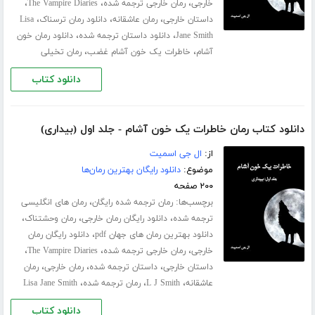
،
،
،
خارجی
رمان خارجی ترجمه شده
The Vampire Diaries
،
،
،
داستان خارجی
رمان عاشقانه
دانلود رمان ترسناک
Lisa
،
،
Jane Smith
دانلود داستان ترجمه شده
دانلود رمان خون
،
،
آشام
خاطرات یک خون آشام غضب
رمان تخیلی
دانلود کتاب
دانلود کتاب رمان خاطرات یک خون آشام - جلد اول (بیداری)
از:
ال جی اسمیت
موضوع:
دانلود رایگان بهترین رمان‌ها
۲۰۰ صفحه
برچسب‌ها:
،
رمان ترجمه شده رایگان
رمان های انگلیسی
،
،
،
ترجمه شده
دانلود رایگان رمان خارجی
رمان وحشتناک
،
دانلود بهترین رمان های جهان pdf
دانلود رایگان رمان
،
،
،
خارجی
رمان خارجی ترجمه شده
The Vampire Diaries
،
،
،
داستان خارجی
داستان ترجمه شده
رمان خارجی
رمان
،
،
،
عاشقانه
L J Smith
رمان ترجمه شده
Lisa Jane Smith
دانلود کتاب