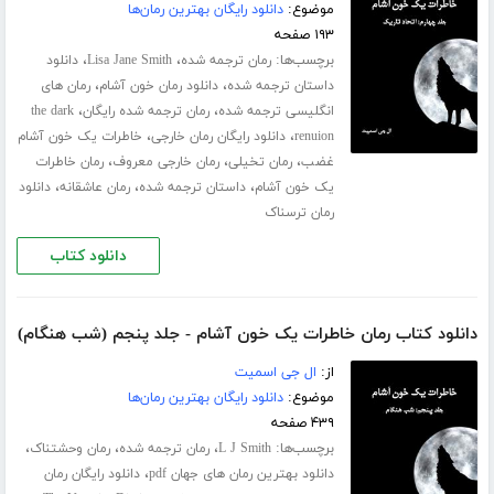
موضوع:
دانلود رایگان بهترین رمان‌ها
۱۹۳ صفحه
برچسب‌ها:
،
،
رمان ترجمه شده
Lisa Jane Smith
دانلود
،
،
داستان ترجمه شده
دانلود رمان خون آشام
رمان های
،
،
انگلیسی ترجمه شده
رمان ترجمه شده رایگان
the dark
،
،
renuion
دانلود رایگان رمان خارجی
خاطرات یک خون آشام
،
،
،
غضب
رمان تخیلی
رمان خارجی معروف
رمان خاطرات
،
،
،
یک خون آشام
داستان ترجمه شده
رمان عاشقانه
دانلود
رمان ترسناک
دانلود کتاب
دانلود کتاب رمان خاطرات یک خون آشام - جلد پنجم (شب هنگام)
از:
ال جی اسمیت
موضوع:
دانلود رایگان بهترین رمان‌ها
۴۳۹ صفحه
برچسب‌ها:
،
،
،
L J Smith
رمان ترجمه شده
رمان وحشتناک
،
دانلود بهترین رمان های جهان pdf
دانلود رایگان رمان