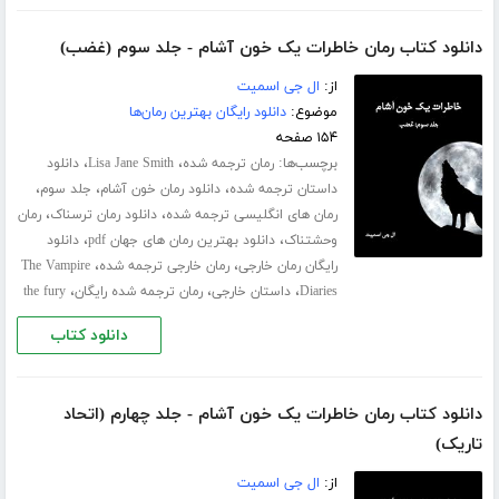
دانلود کتاب رمان خاطرات یک خون آشام - جلد سوم (غضب)
از:
ال جی اسمیت
موضوع:
دانلود رایگان بهترین رمان‌ها
۱۵۴ صفحه
برچسب‌ها:
،
،
رمان ترجمه شده
Lisa Jane Smith
دانلود
،
،
،
داستان ترجمه شده
دانلود رمان خون آشام
جلد سوم
،
،
رمان های انگلیسی ترجمه شده
دانلود رمان ترسناک
رمان
،
،
وحشتناک
دانلود بهترین رمان های جهان pdf
دانلود
،
،
رایگان رمان خارجی
رمان خارجی ترجمه شده
The Vampire
،
،
،
Diaries
داستان خارجی
رمان ترجمه شده رایگان
the fury
دانلود کتاب
دانلود کتاب رمان خاطرات یک خون آشام - جلد چهارم (اتحاد
تاریک)
از:
ال جی اسمیت