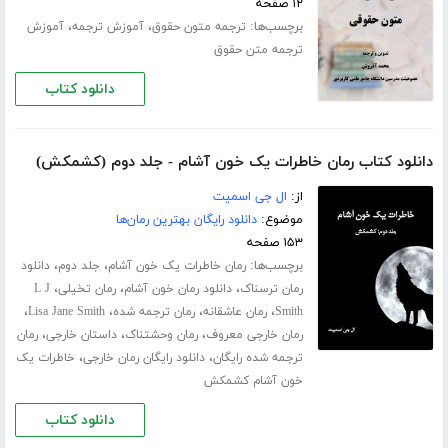
۱۲ صفحه
برچسب‌ها:
،
،
ترجمه متون حقوق
آموزش ترجمه
آموزش
ترجمه متن حقوق
دانلود کتاب
دانلود کتاب رمان خاطرات یک خون آشام - جلد دوم (کشمکش)
از:
ال جی اسمیت
موضوع:
دانلود رایگان بهترین رمان‌ها
۱۵۳ صفحه
برچسب‌ها:
،
،
رمان خاطرات یک خون آشام
جلد دوم
دانلود
،
،
،
رمان ترسناک
دانلود رمان خون آشام
رمان تخیلی
L J
،
،
،
،
Smith
رمان عاشقانه
رمان ترجمه شده
Lisa Jane Smith
،
،
،
رمان خارجی معروف
رمان وحشتناک
داستان خارجی
رمان
،
،
ترجمه شده رایگان
دانلود رایگان رمان خارجی
خاطرات یک
خون آشام کشمکش
دانلود کتاب