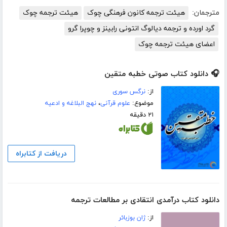
مترجمان:
هیئت ترجمه کانون فرهنگی چوک
هیئت ترجمه چوک
گرد اورده و ترجمه دیالوگ انتونی رابینز و چوپرا گرو
اعضای هیئت ترجمه چوک
🎧 دانلود کتاب صوتی خطبه متقین
از:
نرگس سوری
موضوع:
علوم قرآنی
،
نهج البلاغه و ادعیه
۲۱ دقیقه
دریافت از کتابراه
دانلود کتاب درآمدی انتقادی بر مطالعات ترجمه
از:
ژان بوزبائر