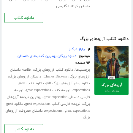
داستان کوتاه انگلیسی
دانلود کتاب
دانلود کتاب آرزوهای بزرگ
از:
چارلز دیکنز
موضوع:
دانلود رایگان بهترین کتاب‌های داستان
۹۲ صفحه
برچسب‌ها:
،
دانلود کتاب آرزوهای بزرگ
خلاصه داستان
،
،
،
آرزوهای بزرگ
Charles Dickens
داستان آرزوهای بزرگ
،
دانلود رمان آرزوهای بزرگ pdf
دانلود کتاب great
،
،
expectations
ترجمه کتاب great expectations
ترجمه
،
فارسی داستان great expectation
بهترین ترجمه آرزوهای
،
،
بزرگ
ترجمه فارسی کتاب great expectations
دانلود great
،
،
،
great expectations
expectations
داستان معروف
آرزوهای
بزرگ
دانلود کتاب