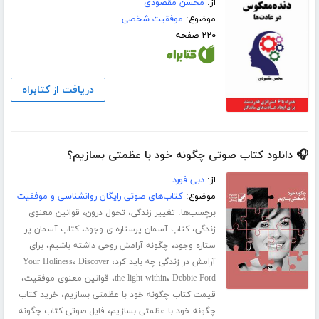
از:
محسن مقصودی
موضوع:
موفقیت شخصی
۲۲۰ صفحه
دریافت از کتابراه
🎧 دانلود کتاب صوتی چگونه خود با عظمتی بسازیم؟
از:
دبی فورد
موضوع:
کتاب‌های صوتی رایگان روانشناسی و موفقیت
برچسب‌ها:
،
،
تغییر زندگی
تحول درون
قوانین معنوی
،
،
زندگی
کتاب آسمان پرستاره ی وجود
کتاب آسمان پر
،
،
ستاره وجود
چگونه آرامش روحی داشته باشیم
برای
،
،
آرامش در زندگی چه باید کرد
Discover
Your Holiness
،
،
،
Debbie Ford
the light within
قوانین معنوی موفقیت
،
قیمت کتاب چگونه خود با عظمتی بسازیم
خرید کتاب
،
چگونه خود با عظمتی بسازیم
فایل صوتی کتاب چگونه