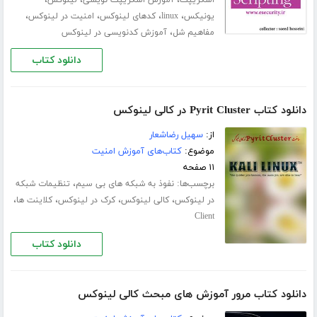
،
،
،
اسکریپت
آموزش اسکریپت نویسی
لینوکس
،
،
،
،
یونیکس
linux
کدهای لینوکس
امنیت در لینوکس
،
مفاهیم شل
آموزش کدنویسی در لینوکس
دانلود کتاب
دانلود کتاب Pyrit Cluster در کالی لینوکس
از:
سهیل رضاشعار
موضوع:
کتاب‌های آموزش امنیت
۱۱ صفحه
برچسب‌ها:
،
نفوذ به شبکه های بی سیم
تنظیمات شبکه
،
،
،
،
در لینوکس
کالی لینوکس
کرک در لینوکس
کلاینت ها
Client
دانلود کتاب
دانلود کتاب مرور آموزش های مبحث کالی لینوکس