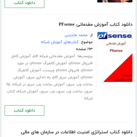
دانلود کتاب
دانلود کتاب آموزش مقدماتی PFsense
از:
محمد عابدینی
موضوع:
کتاب‌های آموزش شبکه
۱۹۳ صفحه
برچسب‌ها:
،
آموزش مقدماتی شبکه pdf
آموزش کامل
،
،
فایروال pfsense
آموزش کانفیگ pfsense
در مورد
،
،
pfsense
فایروال pfsense چیست
آموزش کانفیگ
،
،
،
pfsense
آموزش سرور pdf
راه اندازی سرور
آموزش
،
،
ساخت وب سرور
آموزش ساخت وب سرور در شبکه
ftp
،
،
،
،
سرور
ساخت وب سرور
وب سرور
آموزش شبکه
کتاب
شبکه
دانلود کتاب
دانلود کتاب استراتژی امنیت اطلاعات در سازمان های مالی