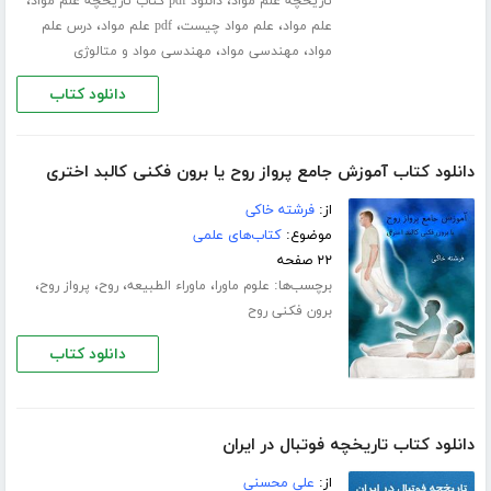
،
،
تاریخچه علم مواد
دانلود pdf کتاب تاریخچه علم مواد
،
،
،
علم مواد
علم مواد چیست
pdf علم مواد
درس علم
،
،
مواد
مهندسی مواد
مهندسی مواد و متالوژی
دانلود کتاب
دانلود کتاب آموزش جامع پرواز روح یا برون فکنی کالبد اختری
از:
فرشته خاکی
موضوع:
کتاب‌های علمی
۲۲ صفحه
برچسب‌ها:
،
،
،
،
علوم ماورا
ماوراء الطبیعه
روح
پرواز روح
برون فکنی روح
دانلود کتاب
دانلود کتاب تاریخچه فوتبال در ایران
از:
علی محسنی