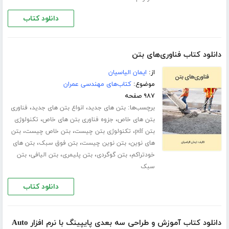
دانلود کتاب
دانلود کتاب فناوری‌های بتن
از:
ایمان الیاسیان
موضوع:
کتاب‌های مهندسی عمران
۹۸۷ صفحه
برچسب‌ها:
،
،
بتن های جدید
انواع بتن های جدید
فناوری
،
،
بتن های خاص
جزوه فناوری بتن های خاص
تکنولوژی
،
،
،
بتن pdf
تکنولوژی بتن چیست
بتن خاص چیست
بتن
،
،
،
های نوین
بتن نوین چیست
بتن فوق سبک
بتن های
،
،
،
،
خودتراکم
بتن گوگردی
بتن پلیمری
بتن الیافی
بتن
سبک
دانلود کتاب
دانلود کتاب آموزش و طراحی سه بعدی پایپینگ با نرم افزار Auto