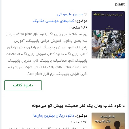
plant
از:
حسین علیمردانی
موضوع:
کتاب‌های مهندسی مکانیک
۲۸۶ صفحه
برچسب‌ها:
،
طراحی پایپینگ با نرم افزار Auto plant
طراحی
،
،
سه بعدی piping
آموزش طراحی پایپینگ
آموزش
،
،
پایپینگ pdf
آموزش پایپینگ pdf رایگان
دانلود رایگان
،
،
کتاب پایپینگ
دانلود کتاب اموزش پایپینگ
اصطلاحات
،
،
پایپینگ pdf
محاسبات پایپینگ pdf
متریال پایپینگ
،
،
،
Rebis Auto Plant
pdf
بانک اطلاعاتی Spes
آموزش نرم
،
،
افزار
طراحی پایپینگ
نرم افزار Auto plant
دانلود کتاب
دانلود کتاب رمان یک نفر همیشه پیش تو می‌مونه
موضوع:
دانلود رایگان بهترین رمان‌ها
۲۶۳ صفحه