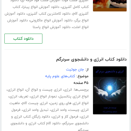
،
،
آشپزی فست فود
آموزش فست فود حرفه ای
دانلود
،
،
کتاب کامل آشپزی
دانلود آموزش انواع پیتزا
کتاب
،
،
آشپزی pdf
دانلود کاملترین کتاب آشپزی
دانلود آموزش
،
،
انواع برگر
دانلود آموزش انواع ماکارونی
دانلود آموزش
،
انواع املت
دانلود آموزش انواع پاستا
دانلود کتاب
دانلود کتاب انرژی و دانشجوی سردرگم
از:
جان جوئیت
موضوع:
کتاب‌های علوم پایه
۴۵ صفحه
برچسب‌ها:
،
،
،
انرژی
انرژی چیست و انواع آن
انواع انرژی
،
،
،
انواع انرژی پتانسیل
نمودار انواع انرژی
تعریف انرژی
،
،
انواع انرژی های روی زمین
انرژی چیست pdf
ماهیت
،
،
،
انرژی چیست
واحد انرژی
تبدیل واحد انرژی
فرمول
،
،
انرژی
فرمول کار و انرژی
دانلود رایگان کتاب انرژی و
،
دانشجوی سردرگم
دانلود pdf کتاب انرژی و دانشجوی
سردرگم