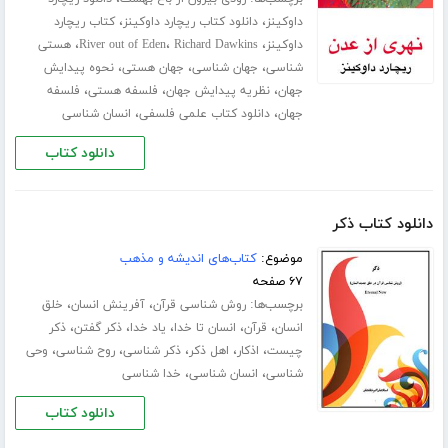
،
،
داوکینز
دانلود کتاب ریچارد داوکینز
کتاب ریچارد
،
،
،
داوکینز
Richard Dawkins
River out of Eden
هستی
،
،
،
شناسی
جهان شناسی
جهان هستی
نحوه پیدایش
،
،
،
جهان
نظریه پیدایش جهان
فلسفه هستی
فلسفه
،
،
جهان
دانلود کتاب علمی فلسفی
انسان شناسی
دانلود کتاب
دانلود کتاب ذکر
موضوع:
کتاب‌های اندیشه و مذهب
۶۷ صفحه
برچسب‌ها:
،
،
روش شناسی قرآن
آفرینش انسان
خلق
،
،
،
،
،
انسان
قرآن
انسان تا خدا
یاد خدا
ذکر گفتن
ذکر
،
،
،
،
،
چیست
اذکار
اهل ذکر
ذکر شناسی
روح شناسی
وحی
،
،
شناسی
انسان شناسی
خدا شناسی
دانلود کتاب