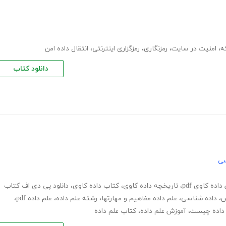
ه
،
امنیت در سایت
،
رمزنگاری
،
رمزگزاری اینترنتی
،
انتقال داده امن
دانلود کتاب
سی
اده کاوی pdf
،
تاریخچه داده کاوی
،
کتاب داده کاوی
،
دانلود پی دی اف کتاب
ش
،
داده شناسی
،
علم داده مفاهیم و مهارتها
،
رشته علم داده
،
علم داده pdf
،
 داده چیست
،
آموزش علم داده
،
کتاب علم داده