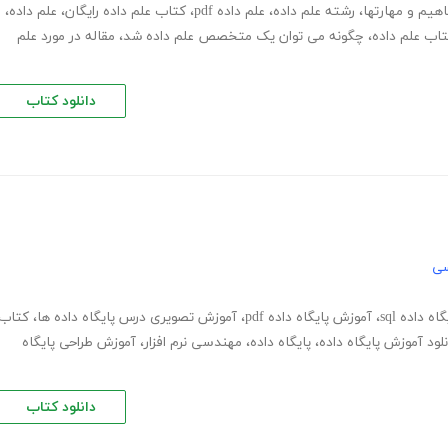
اهیم و مهارتها
،
رشته علم داده
،
علم داده pdf
،
کتاب علم داده رایگان
،
علم داده
،
اب علم داده
،
چگونه می توان یک متخصص علم داده شد
،
مقاله در مورد علم
دانلود کتاب
سی
ه داده sql
،
آموزش پایگاه داده pdf
،
آموزش تصویری درس پایگاه داده ها
،
کتاب
نلود آموزش پایگاه داده
،
پایگاه داده
،
مهندسی نرم افزار
،
آموزش طراحی پایگاه
دانلود کتاب