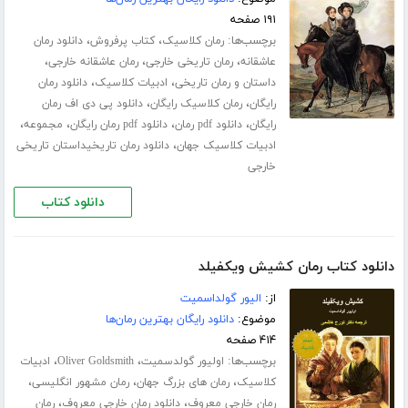
۱۹۱ صفحه
برچسب‌ها:
،
،
رمان کلاسیک
کتاب پرفروش
دانلود رمان
،
،
،
عاشقانه
رمان تاریخی خارجی
رمان عاشقانه خارجی
،
،
داستان و رمان تاریخی
ادبیات کلاسیک
دانلود رمان
،
،
رایگان
رمان کلاسیک رایگان
دانلود پی دی اف رمان
،
،
،
،
رایگان
دانلود pdf رمان
دانلود pdf رمان رایگان
مجموعه
،
ادبیات کلاسیک جهان
دانلود رمان تاریخیداستان تاریخی
خارجی
دانلود کتاب
دانلود کتاب رمان کشیش ویکفیلد
از:
الیور گولداسمیت
موضوع:
دانلود رایگان بهترین رمان‌ها
۴۱۴ صفحه
برچسب‌ها:
،
،
اولیور گولدسمیت
Oliver Goldsmith
ادبیات
،
،
،
کلاسیک
رمان های بزرگ جهان
رمان مشهور انگلیسی
،
،
رمان خارجی معروف
دانلود رمان خارجی معروف
رمان