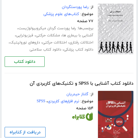
از:
رضا پوردستگردان
موضوع:
کتاب‌های علوم پزشکی
۷۷ صفحه
برچسب‌ها:
،
رضا پوردست گردان میکروبیولوژیست
،
،
،
آشنایی با بیماری ها
مشکلات حرکتی
فیزیوتراپی
،
،
،
اختلالات رفتاری
اختلالات حرکتی
داروﻫﺎی ﻧﻮروﻟﭙﺘﯿﮏ
،
دانلود کتاب پزشکی
دانلود کتاب سلامتی
دانلود کتاب
دانلود کتاب آشنایی با SPSS و تکنیک‌های کاربردی آن
از:
گلناز حیدریان
موضوع:
نرم افزارهای کاربردی
،
SPSS
۱۵۴ صفحه
دریافت از کتابراه