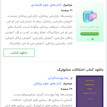
موضوع:
کتاب‌های علوم اقتصادی
۲۱ صفحه
برچسب‌ها:
،
،
بازاریابی پیامکی
بازاریابی پیامکی چیست
،
،
آموزش بازاریابی پیامکی
پیام به مشتریان
اس ام اس
،
،
مارکتینگ
تبلیغات پیامکی چگونه است
تکنیک های
،
،
اس ام اس مارکتینگ
انواع پیام در کسب و کار
آموزش
،
،
،
رایگان بازاریابی
آموزش بازاریابی
آموزش رایگان فروش
،
کتاب بازاریابی پیامکی
آموزش اس ام اس مارکتینگ
دانلود کتاب
دانلود کتاب اختلالات متابولیک
از:
رضا پوردستگردان
موضوع:
کتاب‌های علوم پزشکی
۶۲ صفحه
برچسب‌ها:
،
رضا پوردست گردان میکروبیولوژیست
،
،
آشنایی با بیماری ها
بیماری های کودکان
اختلالات
،
،
متابولیک
بیماری های متابولیک ارثی
بیماری های ارثی