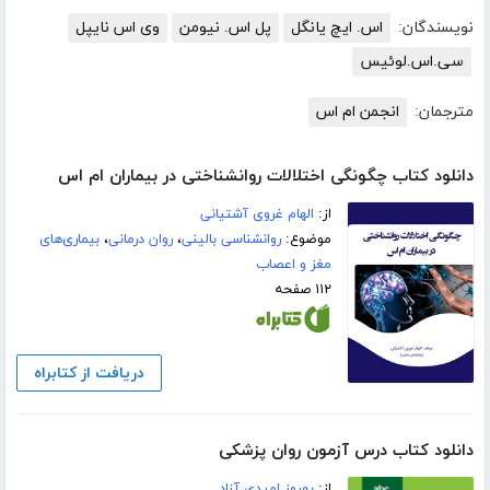
نویسندگان:
اس. ایچ یانگل
پل اس. نیومن
وی اس نایپل
سی.اس.لوئیس
مترجمان:
انجمن ام اس
دانلود کتاب چگونگی اختلالات روانشناختی در بیماران ام اس
از:
الهام غروی آشتیانی
موضوع:
روانشناسی بالینی
،
روان درمانی
،
بیماری‌های
مغز و اعصاب
۱۱۲ صفحه
دریافت از کتابراه
دانلود کتاب درس آزمون روان پزشکی
از:
بهروز امیدی آزاد