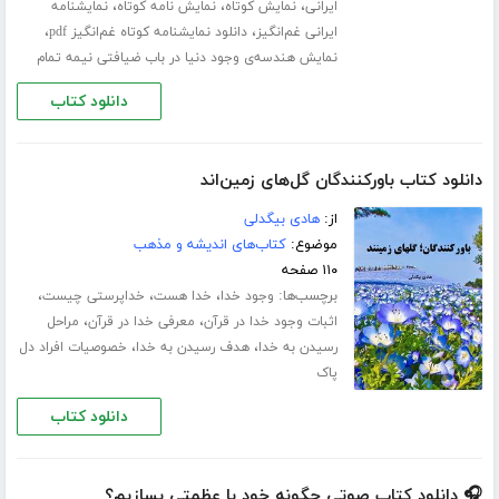
،
،
،
ایرانی
نمایش کوتاه
نمایش نامه کوتاه
نمایشنامه
،
،
ایرانی غم‌انگیز
دانلود نمایشنامه کوتاه غم‌انگیز pdf
نمایش هندسه‌ی وجود دنیا در باب ضیافتی نیمه تمام
دانلود کتاب
دانلود کتاب باورکنندگان گل‌های زمین‌اند
از:
هادی بیگدلی
موضوع:
کتاب‌های اندیشه و مذهب
۱۱۰ صفحه
برچسب‌ها:
،
،
،
وجود خدا
خدا هست
خداپرستی چیست
،
،
اثبات وجود خدا در قرآن
معرفی خدا در قرآن
مراحل
،
،
رسیدن به خدا
هدف رسیدن به خدا
خصوصیات افراد دل
پاک
دانلود کتاب
🎧 دانلود کتاب صوتی چگونه خود با عظمتی بسازیم؟