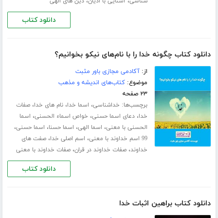
،
،
شناسی
آشنایی با ادیان
دین های الهی
دانلود کتاب
دانلود کتاب چگونه خدا را با نام‌های نیکو بخوانیم؟
از:
آکادمی مجازی باور مثبت
موضوع:
کتاب‌های اندیشه و مذهب
۲۳ صفحه
برچسب‌ها:
،
،
،
خداشناسی
اسما خدا
نام های خدا
صفات
،
،
،
خدا
دعای اسما حسنی
خواص اسماء الحسنی
اسما
،
،
،
،
الحسنی با معنی
اسما الهی
اسما حسنا
اسما حسنی
،
،
99 اسم خداوند با معنی
اسم اصلی خدا
صفت های
،
،
خداوند
صفات خداوند در قران
صفات خداوند با معنی
دانلود کتاب
دانلود کتاب براهین اثبات خدا