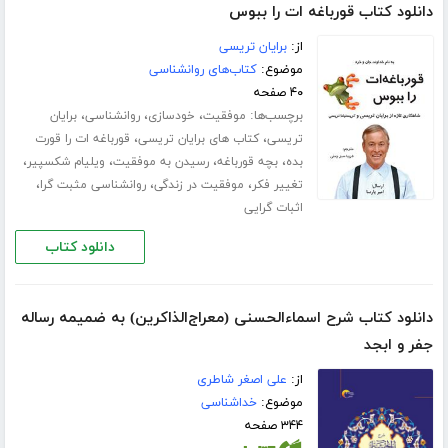
دانلود کتاب قورباغه ات را ببوس
از:
برایان تریسی
موضوع:
کتاب‌های روانشناسی
۴۰ صفحه
برچسب‌ها:
،
،
،
موفقیت
خودسازی
روانشناسی
برایان
،
،
تریسی
کتاب های برایان تریسی
قورباغه ات را قورت
،
،
،
،
بده
بچه قورباغه
رسیدن به موفقیت
ویلیام شکسپیر
،
،
،
تغییر فکر
موفقیت در زندگی
روانشناسی مثبت گرا
اثبات گرایی
دانلود کتاب
دانلود کتاب شرح اسماءالحسنی (معراج‌الذاکرین) به ضمیمه رساله
جفر و ابجد
از:
علی اصغر شاطری
موضوع:
خداشناسی
۳۴۴ صفحه