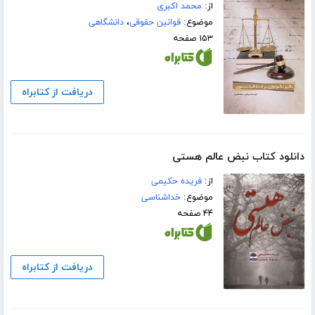
از:
محمد اکبری
موضوع:
قوانین حقوقی
،
دانشگاهی
۱۵۳ صفحه
دریافت از کتابراه
دانلود کتاب نبض عالم هستی
از:
فریده حکیمی
موضوع:
خداشناسی
۴۴ صفحه
دریافت از کتابراه