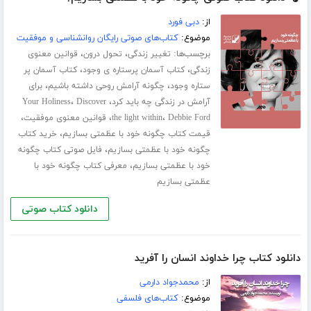
از:
دبی فورد
موضوع:
کتاب‌های صوتی رایگان روانشناسی و موفقیت
برچسب‌ها:
،
،
تغییر زندگی
تحول درون
قوانین معنوی
،
،
زندگی
کتاب آسمان پرستاره ی وجود
کتاب آسمان پر
،
،
ستاره وجود
چگونه آرامش روحی داشته باشیم
برای
،
،
آرامش در زندگی چه باید کرد
Discover
Your Holiness
،
،
،
Debbie Ford
the light within
قوانین معنوی موفقیت
،
قیمت کتاب چگونه خود با عظمتی بسازیم
خرید کتاب
،
چگونه خود با عظمتی بسازیم
فایل صوتی کتاب چگونه
،
خود با عظمتی بسازیم
معرفی کتاب چگونه خود با
عظمتی بسازیم
دانلود کتاب صوتی
دانلود کتاب چرا خداوند انسان را آفرید
از:
محمدجواد دارمی
موضوع:
کتاب‌های فلسفی