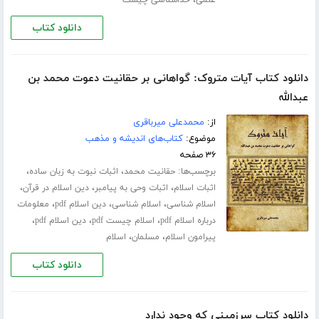
دانلود کتاب
دانلود کتاب آیات متروک: گواهانی بر حقانیت دعوت محمد بن
عبدالله
از:
محمدعلی میرباقری
موضوع:
کتاب‌های اندیشه و مذهب
۳۶ صفحه
برچسب‌ها:
،
،
حقانیت محمد
اثبات نبوت به زبان ساده
،
،
،
اثبات اسلام
اثبات وحی به پیامبر
دین اسلام در قرآن
،
،
،
اسلام شناسی
اسلام شناسی
دین اسلام pdf
معلومات
،
،
،
درباره اسلام pdf
اسلام چیست pdf
دین اسلام pdf
،
،
پیرامون اسلام
مسلمان
اسلام
دانلود کتاب
دانلود کتاب سرزمینی که وجود ندارد