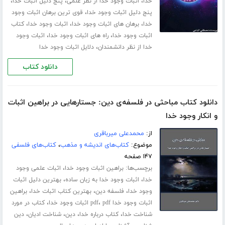
،
،
،
خدا
اثبات وجود خدا از نظر علمی
پنج دلیل اثبات خدا
،
پنج دلیل اثبات وجود خدا
قوی ترین برهان اثبات وجود
،
،
،
خدا
برهان های اثبات وجود خدا
اثبات وجود خدا
کتاب
،
،
اثبات وجود خدا
راه های اثبات وجود خدا
اثبات وجود
،
خدا از نظر دانشمندان
دلایل اثبات وجود خدا
دانلود کتاب
دانلود کتاب مباحثی در فلسفه‌ی دین: جستارهایی در براهین اثبات
و انکار وجود خدا
از:
محمدعلی میرباقری
موضوع:
کتاب‌های اندیشه و مذهب
،
کتاب‌های فلسفی
۱۴۷ صفحه
برچسب‌ها:
،
براهین اثبات وجود خدا
اثبات علمی وجود
،
،
خدا
اثبات وجود خدا به زبان ساده
بهترین دلیل اثبات
،
،
،
وجود خدا
فلسفه دین
بهترین کتاب اثبات خدا
براهین
،
،
اثبات وجود خدا pdf
pdf اثبات وجود خدا
کتاب در مورد
،
،
،
،
شناخت خدا
کتاب درباره خدا
دین
شناخت ادیان
دین