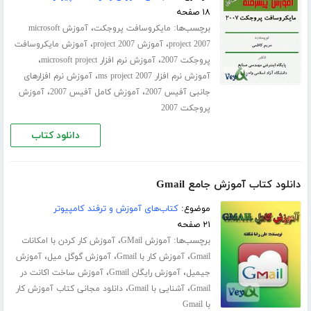
۱۸ صفحه
برچسب‌ها:
،
مایکروسافت پروجکت
آموزش microsoft
،
،
project 2007
آموزش project 2007
آموزش مایکروسافت
،
،
پروجکت 2007
آموزش نرم افزار microsoft project
،
آموزش نرم افزار ms project 2007
آموزش نرم افزارهای
،
،
جانبی آفیس 2007
آموزش کامل آفیس 2007
آموزش
پروجکت 2007
دانلود کتاب
دانلود کتاب آموزش جامع Gmail
موضوع:
کتاب‌های آموزش و ترفند کامپیوتر
۲۱ صفحه
برچسب‌ها:
،
آموزش GMail
آموزش کار کردن با امکانات
،
،
،
Gmail
آموزش کار با Gmail
آموزش گوگل میل
آموزش
،
،
جیمیل
آموزش رایگان Gmail
آموزش ساخت اکانت در
،
،
Gmail
آشنایی با Gmail
دانلود مجانی کتاب آموزش کار
با Gmail