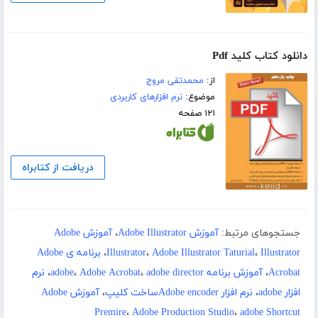
دانلود کتاب کلید Pdf
از:
محمدتقی مروج
موضوع:
نرم افزارهای کاربردی
۱۲۱ صفحه
دریافت از کتابراه
جستجوهای مرتبط:
آموزش Adobe Illustrator
،
آموزش Adobe
Illustrator
،
Adobe Illustrator Taturial
،
Illustrator
،
برنامه ی Adobe
Acrobat
،
آموزش برنامه adobe
adobe director
،
Adobe Acrobat
،
،
نرم
افزار adobe
،
نرم افزار Adobe encoderساخت کلیپ
،
آموزش Adobe
Premire
،
Adobe Production Studio
،
adobe Shortcut