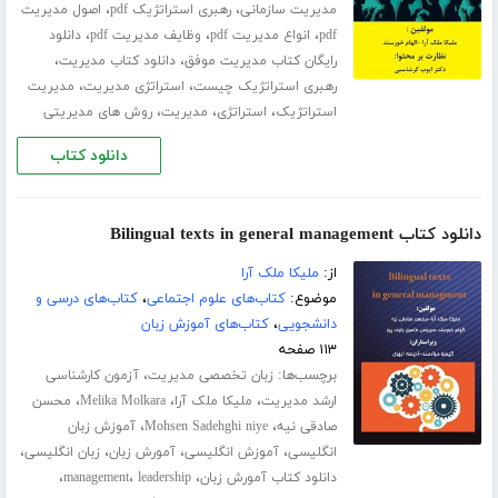
،
،
مدیریت سازمانی
رهبری استراتژیک pdf
اصول مدیریت
،
،
،
pdf
انواع مدیریت pdf
وظایف مدیریت pdf
دانلود
،
،
رایگان کتاب مدیریت موفق
دانلود کتاب مدیریت
،
،
رهبری استراتژیک چیست
استراتژی مدیریت
مدیریت
،
،
،
استراتژیک
استراتژی
مدیریت
روش های مدیریتی
دانلود کتاب
دانلود کتاب Bilingual texts in general management
از:
ملیکا ملک آرا
موضوع:
کتاب‌های علوم اجتماعی
،
کتاب‌های درسی و
دانشجویی
،
کتاب‌های آموزش زبان
۱۱۳ صفحه
برچسب‌ها:
،
زبان تخصصی مدیریت
آزمون کارشناسی
،
،
،
ارشد مدیریت
ملیکا ملک آرا
Melika Molkara
محسن
،
،
صادقی نیه
Mohsen Sadehghi niye
آموزش زبان
،
،
،
،
انگلیسی
آموزش انگلیسی
آمورش زبان
زبان انگلیسی
،
،
،
دانلود کتاب آمورش زبان
leadership
management