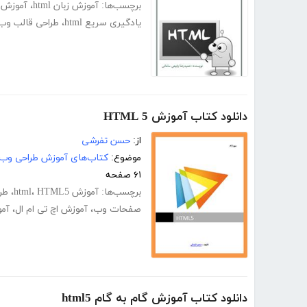
برچسب‌ها:
آموزش زبان html
،
آموزش 
یادگیری سریع html
،
طراحی قالب وب
دانلود کتاب آموزش HTML 5
از:
حسن تفرشی
موضوع:
کتاب‌های آموزش طراحی وب
۶۱ صفحه
برچسب‌ها:
آموزش html
HTML5
،
،
طر
صفحات وب
،
آموزش اچ تی ام ال
،
آم
دانلود کتاب آموزش گام به گام html5