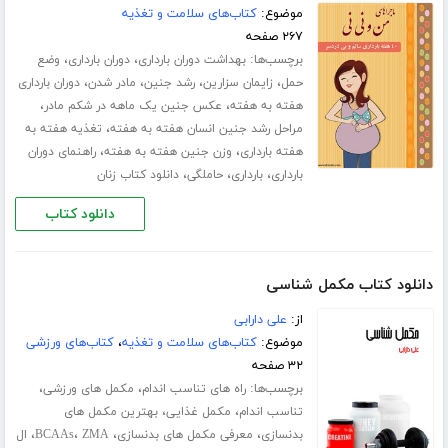
موضوع:
کتاب‌های سلامت و تغذیه
۲۶۷ صفحه
برچسب‌ها:
،
،
بهداشت دوران بارداری
دوران بارداری
وضع
،
،
،
،
حمل
زایمان سزارین
رشد جنین
مادر شدن
دوران بارداری
،
،
هفته به هفته
عکس جنین یک ماهه در شکم مادر
،
مراحل رشد جنین انسان هفته به هفته
تغذیه هفته به
،
،
هفته بارداری
وزن جنین هفته به هفته
راهنمای دوران
،
،
،
بارداری
بارداری
حاملگی
دانلود کتاب زنان
دانلود کتاب
دانلود کتاب مکمل شناسی
از:
علی دارابی
موضوع:
کتاب‌های سلامت و تغذیه
،
کتاب‌های ورزشی
۳۲ صفحه
برچسب‌ها:
،
،
راه های تناسب اندام
مکمل های ورزشی
،
،
تناسب اندام
مکمل غذایی
بهترین مکمل های
،
،
،
،
بدنسازی
معرفی مکمل های بدنسازی
ZMA
BCAAs
ال