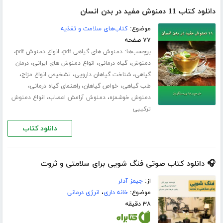
دانلود کتاب 11 دمنوش مفید در بدن انسان
موضوع:
کتاب‌های سلامت و تغذیه
۷۷ صفحه
برچسب‌ها:
،
،
دمنوش های گیاهی pdf
انواع دمنوش pdf
،
،
،
دمنوش
گیاه درمانی
انواع دمنوش های ایرانی
درمان
،
،
،
گیاهی
شناخت گیاهان دارویی
تشخیص انواع مزاج
،
،
،
طب گیاهی
خواص گیاهان
راهنمای گیاه درمانی
،
،
دمنوش خوشمزه
دمنوش آرامش اعصاب
انواع دمنوش
ترکیبی
دانلود کتاب
🎧 دانلود کتاب صوتی فنگ شویی برای سلامتی و ثروت
از:
جیمز آدلر
موضوع:
خانه داری
،
انرژی درمانی
۳۸ دقیقه