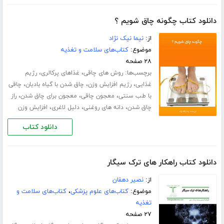
دانلود کتاب چگونه چاق شویم ؟
از:
نیما نیک نژاد
موضوع:
کتاب‌های سلامت و تغذیه
۲۸ صفحه
برچسب‌ها:
،
،
روش های چاقی
غذاهای پرکالری
رژیم
،
،
،
غذایی
رژیم افزایش وزن
چاق شدن با گیاه بادیان
چاقی
،
،
،
با طب سنتی
معجون چاقی
معجون برای چاق شدن
راز
،
،
،
چاق شدن
دانه های روغنی
دلیل لاغری
افزایش وزن
دانلود کتاب
دانلود کتاب راهکار های ترک سیگار
از:
نصیر دهقان
موضوع:
کتاب‌های علوم پزشکی
،
کتاب‌های سلامت و
تغذیه
۲۷ صفحه