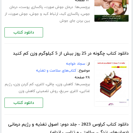
۶۳ صفحه
برچسب‌ها:
،
،
درمان جوش صورت
پاکسازی پوست
درمان
،
،
،
،
جوس
پاکسازی کبد
ارتباط کبد و جوش
جوش صورت
از
بین بردن جای جوش
دانلود کتاب
دانلود کتاب چگونه در 25 روز بیش از 5 کیلوگرم وزن کم کنید
از:
سجاد خواجه
موضوع:
کتاب‌های سلامت و تغذیه
۲۸ صفحه
برچسب‌ها:
،
،
،
،
کاهش وزن
چاقی
لاغری
کم کردن وزن
رژیم
،
،
غذایی
لاغری سریغ
روش تضمینی کاهش وزن
دانلود کتاب
دانلود کتاب کراوس 2023 - جلد دوم: اصول تغذیه و رژیم‌ درمانی
(دوران‌های زندگی، سلامتی و تناسب اندام)