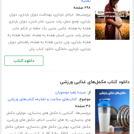
تغذیه
۲۹۸ صفحه
برچسب‌ها:
،
،
مراحل بارداری
بهداشت دوران بارداری
دوران
،
،
،
،
بارداری
وضع حمل
رشد جنین
مادر شدن
دوران بارداری
،
،
هفته به هفته
عکس جنین یک ماهه در شکم مادر
،
مراحل رشد جنین انسان هفته به هفته
تغذیه هفته به
،
،
هفته بارداری
وزن جنین هفته به هفته
راهنمای دوران
،
،
،
بارداری
بارداری
حاملگی
دانلود کتاب زنان
دانلود کتاب
دانلود کتاب مکمل‌های غذایی ورزشی
از:
سیده زهرا موسویان
موضوع:
کتاب‌های سلامت و تغذیه
،
کتاب‌های ورزشی
۳۸ صفحه
برچسب‌ها:
،
آشنایی با مکمل های بدنسازی
عوارض مکمل
،
،
،
های بدنسازی
راه های تناسب اندام
مکمل های ورزشی
،
،
مکمل غذایی
بهترین مکمل های بدنسازی
معرفی مکمل
،
،
،
،
،
های بدنسازی
ZMA
BCAAs
ال آرژنین
ال کارنیتین