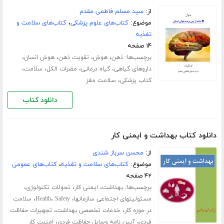
از:
سید مسلم فاطمی مقدم
موضوع:
کتاب‌های علوم پزشکی
،
کتاب‌های سلامت و
تغذیه
۱۴ صفحه
برچسب‌ها:
،
،
،
،
ذهن
هوش
تقویت ذهن
هوش انسان
،
،
،
،
داروهای گیاهی
گیاه درمانی
مضرات الکل
سلامت
،
کتاب پزشکی
سلامت مغز
دانلود کتاب
دانلود کتاب بهداشت و ایمنی کار
از:
محسن سرباز شندی
موضوع:
کتاب‌های سلامت و تغذیه
،
کتاب‌های عمومی
۴۲ صفحه
برچسب‌ها:
،
،
،
بهداشت
ایمنی کار
تحولات تکنولوژی
،
،
،
مسئولیتهای اجتماعی سازمانها
Safety
Health
سلامت
،
،
در حوزه کار
خدمات تخصصی بهداشت
تجهیزات حفاظت
،
،
فردی
آیین نامه وسایل حفاظت فردی
امنیت کار