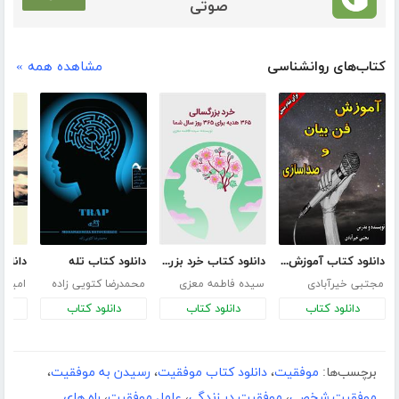
صوتی
کتاب‌های روانشناسی
مشاهده همه »
دانلود کتاب آموزش فن بیان و صداسازی
دانلود کتاب خرد بزرگسالی:365 هدیه برای 365 روز سال شما
دانلود کتاب تله
مجتبی خیرآبادی
سیده فاطمه معزی
محمدرضا کتویی زاده
امیرع
دانلود کتاب
دانلود کتاب
دانلود کتاب
د
برچسب‌ها:
موفقیت
،
دانلود کتاب موفقیت
،
رسیدن به موفقیت
،
موفقیت شخصی
،
موفقیت در زندگی
،
عامل موفقیت
،
راه های