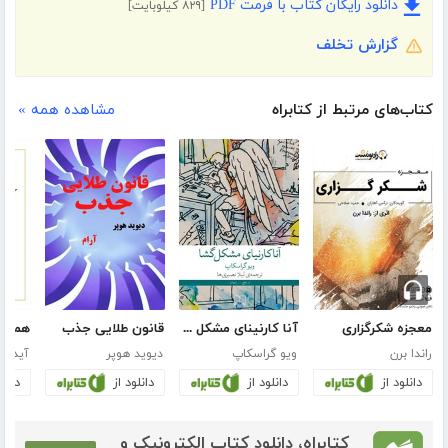
دانلود رایگان کتاب با فرمت PDF
[۸۲۹ کیلوبایت]
گزارش تخلف
کتاب‌های مرتبط از کتابراه
مشاهده همه »
معجزه شکرگزاری
آنا کارنینای مشکل گشا
قانون طلایی جذب
راندا برن
ویو گراسکاپ
دیوید هوپر
آیدل 
دانلود از
دانلود از
دانلود از
دانلو
کتابراه، دانلود کتاب الکترونیک و