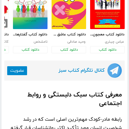
دانلود کتاب معجون ارتباطات
دانلود کتاب عاشق خودت باش و خودت را دوست بدار
دانلود کتاب گفتارهای اجتماعی
عباس چیذری
وحید صادقی
نامشخص
کاترین
دانلود کتاب
دانلود کتاب
دانلود کتاب
دانل
کانال تلگرام کتاب سبز
عضویت
معرفی کتاب سبک دلبستگی و روابط
اجتماعی
رابطه مادر-کودک مهم‌ترین اصلی است که در رشد
شخصیت انسان مورد تأکید اکثر روانشناسان قرار گرفته