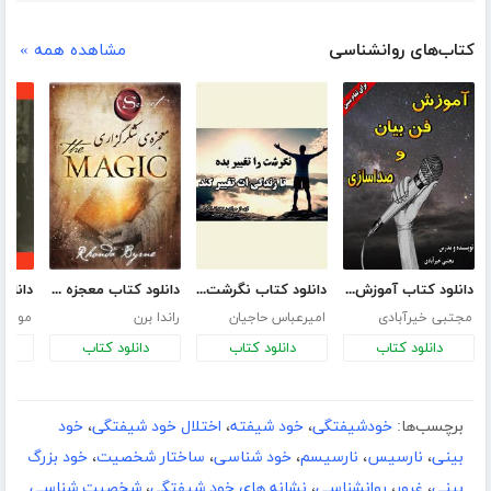
کتاب‌های روانشناسی
مشاهده همه »
دانلود کتاب آموزش فن بیان و صداسازی
دانلود کتاب نگرشت را تغییر بده تا زندگی‌ات تغییر کند
دانلود کتاب معجزه شکرگزاری (جادو)
مجتبی خیرآبادی
امیرعباس حاجیان
راندا برن
موسی 
دانلود کتاب
دانلود کتاب
دانلود کتاب
د
برچسب‌ها:
خودشیفتگی
،
خود شیفته
،
اختلال خود شیفتگی
،
خود
بینی
،
نارسیس
،
نارسیسم
،
خود شناسی
،
ساختار شخصیت
،
خود بزرگ
بینی
،
غرور
،
روانشناسی
،
نشانه های خود شیفتگی
،
شخصیت شناسی