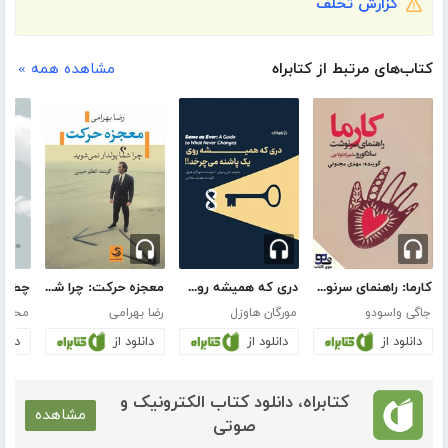
گزارش تخلف
کتاب‌های مرتبط از کتابراه
مشاهده همه »
کارما: راهنمای سرنوشت
دری که همیشه روی یک پاشنه می‌چرخد
معجزه حرکت: چرا شما پولدار نمی‌شوید؟
جاگی واسودو
مورگان هاوزل
رضا بهرامی
محمد 
دانلود از
دانلود از
دانلود از
دانلو
کتابراه، دانلود کتاب الکترونیک و
مشاهده
صوتی