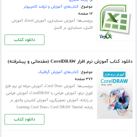
موضوع:
کتاب‌های آموزش و ترفند کامپیوتر
۱۲ صفحه
برچسب‌ها:
،
،
آموزش حسابداری
آموزش Excel
آموزش
،
اکسل
حسابداری در اکسل
دانلود کتاب
دانلود کتاب آموزش نرم افزار CorelDRAW (مقدماتی و پیشرفته)
موضوع:
کتاب‌های آموزش گرافیک
۳۷۶ صفحه
برچسب‌ها:
،
آموزش Corel Draw
آموزش حرفه ای نرم افزار
،
،
کورل دراو
آموزش طراحی با CorelDRAW
آموزش طراحی
،
،
در رایانه
آموزش تصویرگری
آموزش کشیدن وکتور در
،
،
رایانه
Corel DRAW Taturial
Learning Corel Draw
دانلود کتاب