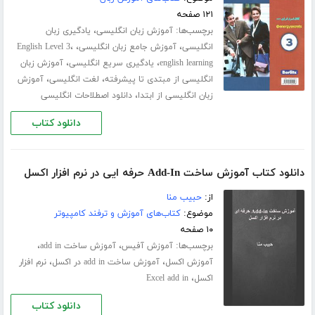
۱۲۱ صفحه
برچسب‌ها:
،
آموزش زبان انگلیسی
یادگیری زبان
،
،
،
انگلیسی
آموزش جامع زبان انگلیسی
English Level 3
،
،
english learning
یادگیری سریع انگلیسی
آموزش زبان
،
،
انگلیسی از مبتدی تا پیشرفته
لغت انگلیسی
آموزش
،
زبان انگلیسی از ابتدا
دانلود اصطلاحات انگلیسی
دانلود کتاب
دانلود کتاب آموزش ساخت Add-In حرفه ایی در نرم افزار اکسل
از:
حبیب منا
موضوع:
کتاب‌های آموزش و ترفند کامپیوتر
۱۰ صفحه
برچسب‌ها:
،
،
آموزش آفیس
آموزش ساخت add in
،
،
آموزش اکسل
آموزش ساخت add in در اکسل
نرم افزار
،
اکسل
Excel add in
دانلود کتاب