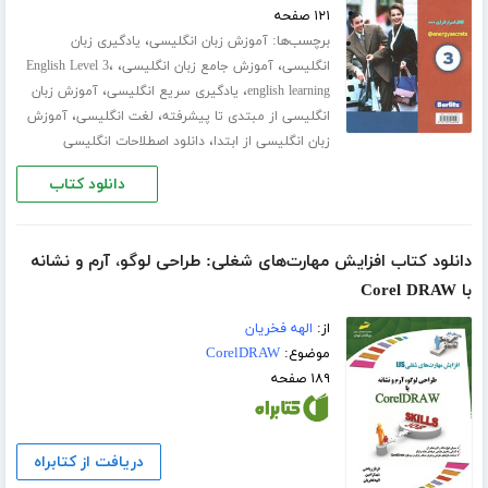
۱۲۱ صفحه
برچسب‌ها:
،
آموزش زبان انگلیسی
یادگیری زبان
،
،
،
انگلیسی
آموزش جامع زبان انگلیسی
English Level 3
،
،
english learning
یادگیری سریع انگلیسی
آموزش زبان
،
،
انگلیسی از مبتدی تا پیشرفته
لغت انگلیسی
آموزش
،
زبان انگلیسی از ابتدا
دانلود اصطلاحات انگلیسی
دانلود کتاب
دانلود کتاب افزایش مهارت‌های شغلی: طراحی لوگو، آرم و نشانه
با Corel DRAW
از:
الهه فخریان
موضوع:
CorelDRAW
۱۸۹ صفحه
دریافت از کتابراه