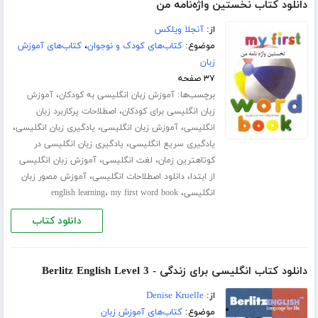
دانلود کتاب نخستین واژه‌نامه من
از:
آنجلا ویلکس
موضوع:
کتاب‌های کودک و نوجوان
،
کتاب‌های آموزش
زبان
۳۷ صفحه
برچسب‌ها:
،
آموزش زبان انگلیسی به کودکان
آموزش
،
زبان انگلیسی برای کودکان
اصطلاحات پرکاربرد زبان
،
،
،
انگلیسی
آموزش زبان انگلیسی
یادگیری زبان انگلیسی
،
یادگیری سریع انگلیسی
یادگیری زبان انگلیسی در
،
،
کوتاهترین زمان
لغت انگلیسی
آموزش زبان انگلیسی
،
،
از ابتدا
دانلود اصطلاحات انگلیسی
آموزش مصور زبان
،
،
انگلیسی
my first word book
english learning
دانلود کتاب
دانلود کتاب انگلیسی برای زندگی - Berlitz English Level 3
از:
Denise Kruelle
موضوع:
کتاب‌های آموزش زبان