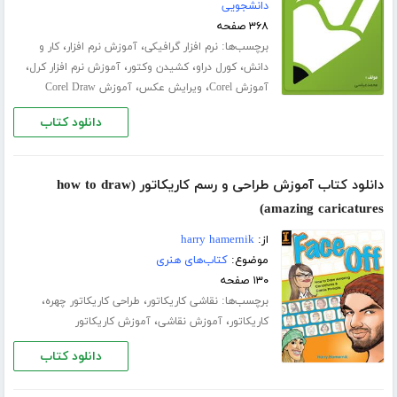
دانشجویی
۳۶۸ صفحه
برچسب‌ها:
،
،
نرم افزار گرافیکی
آموزش نرم افزار
کار و
،
،
،
،
دانش
کورل دراو
کشیدن وکتور
آموزش نرم افزار کرل
،
،
آموزش Corel
ویرایش عکس
آموزش Corel Draw
دانلود کتاب
دانلود کتاب آموزش طراحی و رسم کاریکاتور (how to draw
amazing caricatures)
از:
harry hamernik
موضوع:
کتاب‌های هنری
۱۳۰ صفحه
برچسب‌ها:
،
،
نقاشی کاریکاتور
طراحی کاریکاتور چهره
،
،
کاریکاتور
آموزش نقاشی
آموزش کاریکاتور
دانلود کتاب