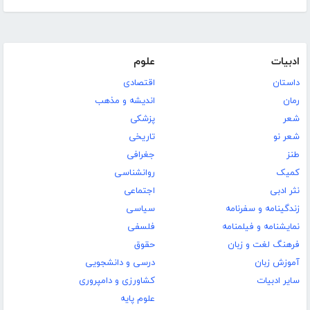
ادبیات
علوم
داستان
اقتصادی
رمان
اندیشه و مذهب
شعر
پزشکی
شعر نو
تاریخی
طنز
جغرافی
کمیک
روانشناسی
نثر ادبی
اجتماعی
زندگینامه و سفرنامه
سیاسی
نمایشنامه و فیلمنامه
فلسفی
فرهنگ لغت و زبان
حقوق
آموزش زبان
درسی و دانشجویی
سایر ادبیات
کشاورزی و دامپروری
علوم پایه