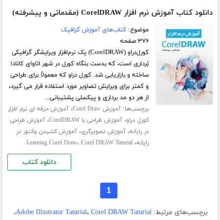
دانلود کتاب آموزش نرم افزار CorelDRAW (مقدماتی و پیشرفته)
موضوع:
کتاب‌های آموزش گرافیک
۳۷۶ صفحه
کورل‌دراو (CorelDRAW) یک نرم‌افزار ویرایشگر گرافیکی
بُرداری است، که بدست بنگاه کورل در شهر اتاوای کانادا
ساخته و بازاریابی شد. کورل دراو که معمولاً برای طراحی
و کمتر برای ویرایش تصاویر مورد استفاده قرار می گیرد،
از هر دو مد برداری و پیکسلی پشتیبانی...
برچسب‌ها:
،
آموزش Corel Draw
آموزش حرفه ای نرم افزار
،
،
کورل دراو
آموزش طراحی با CorelDRAW
آموزش طراحی
،
،
در رایانه
آموزش تصویرگری
آموزش کشیدن وکتور در
،
،
رایانه
Corel DRAW Taturial
Learning Corel Draw
دانلود کتاب
1
برچسب‌های مرتبط:
Corel DRAW Taturial
،
Adobe Illustrator Taturial
،