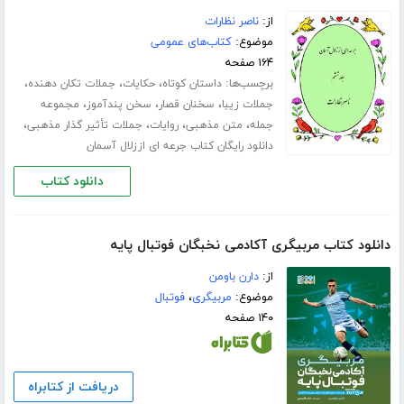
از:
ناصر نظارات
موضوع:
کتاب‌های عمومی
۱۶۴ صفحه
برچسب‌ها:
،
،
،
داستان کوتاه
حکایات
جملات تکان دهنده
،
،
،
جملات زیبا
سخنان قصار
سخن پندآموز
مجموعه
،
،
،
،
جمله
متن مذهبی
روایات
جملات تأثیر گذار مذهبی
دانلود رایگان کتاب جرعه ای اززلال آسمان
دانلود کتاب
دانلود کتاب مربیگری آکادمی نخبگان فوتبال پایه
از:
دارن باومن
موضوع:
مربیگری
،
فوتبال
۱۴۰ صفحه
دریافت از کتابراه