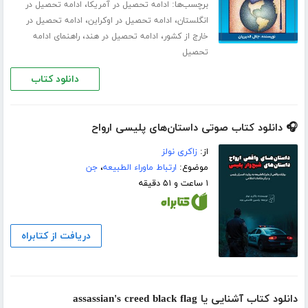
برچسب‌ها:
،
ادامه تحصیل در آمریکا
ادامه تحصیل در
،
،
انگلستان
ادامه تحصیل در اوکراین
ادامه تحصیل در
،
،
خارج از کشور
ادامه تحصیل در هند
راهنمای ادامه
تحصیل
دانلود کتاب
🎧 دانلود کتاب صوتی داستان‌های پلیسی ارواح
از:
زاکری نولز
موضوع:
ارتباط ماوراء الطبیعه
،
جن
۱ ساعت و ۵۱ دقیقه
دریافت از کتابراه
دانلود کتاب آشنایی یا assassian's creed black flag