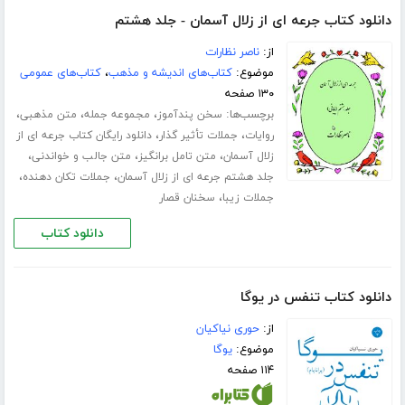
دانلود کتاب جرعه ای از زلال آسمان - جلد هشتم
از:
ناصر نظارات
موضوع:
کتاب‌های اندیشه و مذهب
،
کتاب‌های عمومی
۱۳۰ صفحه
برچسب‌ها:
،
،
،
سخن پندآموز
مجموعه جمله
متن مذهبی
،
،
روایات
جملات تأثیر گذار
دانلود رایگان کتاب جرعه ای از
،
،
،
زلال آسمان
متن تامل برانگیز
متن جالب و خواندنی
،
،
جلد هشتم جرعه ای از زلال آسمان
جملات تکان دهنده
،
جملات زیبا
سخنان قصار
دانلود کتاب
دانلود کتاب تنفس در یوگا
از:
حوری نیاکیان
موضوع:
یوگا
۱۱۴ صفحه