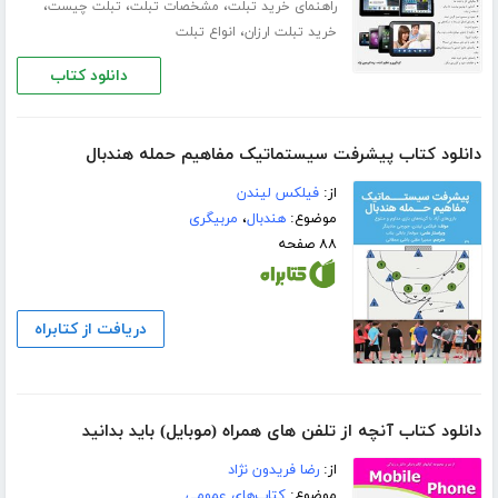
،
،
،
راهنمای خرید تبلت
مشخصات تبلت
تبلت چیست
،
خرید تبلت ارزان
انواع تبلت
دانلود کتاب
دانلود کتاب پیشرفت سیستماتیک مفاهیم حمله هندبال
از:
فیلکس لیندن
موضوع:
هندبال
،
مربیگری
۸۸ صفحه
دریافت از کتابراه
دانلود کتاب آنچه از تلفن های همراه (موبایل) باید بدانید
از:
رضا فریدون نژاد
موضوع:
کتاب‌های عمومی