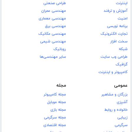
اینترنت
طراحی صنعتی
آموزش و ترفند
مهندسی عمران
امنیت
مهندسی معماری
برنامه نویسی
مهندسی برق
تجارت الکترونیک
مهندسی مکانیک
سخت افزار
مهندسی شیمی
شبکه
روباتیک
طراحی وب سایت
سایر مهندسی‌ها
گرافیک
کامپیوتر و اینترنت
عمومی
مجله
بزرگان و مشاهیر
مجله کامپیوتر
آشپزی
مجله موبایل
خانواده و روابط
مجله بازی
زیبایی
مجله سرگرمی
سرگرمی
مجله اقتصادی