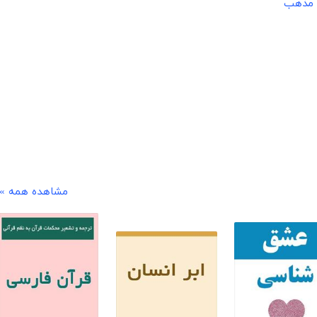
و مذهب
مشاهده همه »