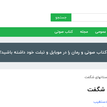
جستجو
عمومی
مجله
کتاب صوتی
استانهاى شگفت
 دستغیب