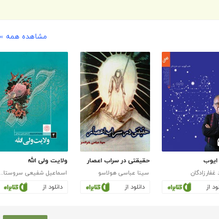
مشاهده همه »
یوب
حقیقتی در سراب اعصار
ولایت ولی الله
 غفارزادگان
سینا عباسی هولاسو
اسماعیل شفیعی سروس
ود از
دانلود از
دانلود از