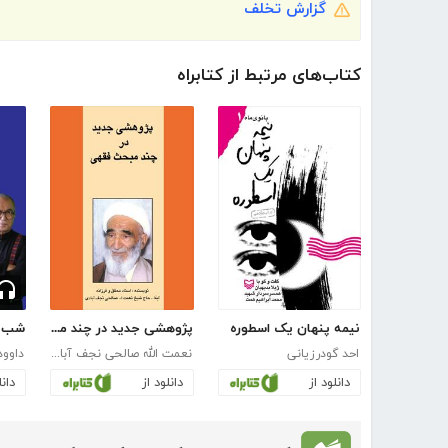
گزارش تخلف
کتاب‌های مرتبط از کتابراه
نیمه پنهان یک اسطوره
پژوهشی جدید در چند مبحث فقهی
شب ا
احد گودرزیانی
نعمت الله صالحی نجف آبادی
داوود
دانلود از
دانلود از
دانل