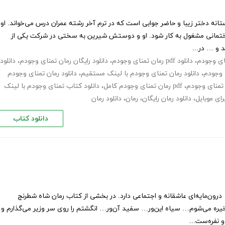
نه دختر زیبا و حاضر جوابی است که در ترم آخر رشته عمران درس می‌خواند. او
ساختمانی مشغول به کار شود. او و دوستش شیرین به سختی در شرکت یکی از
 و … در...
ای وجودم
،
دانلود pdf رمان تمنای وجودم
،
دانلود رایگان رمان تمنای وجودم
،
دانلود
ی وجودم
،
دانلود رمان تمنای وجودم با لینک مستقیم
،
دانلود رمان تمنای وجودم
تمنای وجودم
،
pdf رمان تمنای وجودم کامل
،
دانلود کتاب تمنای وجودم با لینک
ای موبایل
،
دانلود رمان رایگان
،
رمان
،
دانلود رمان
دانلود کتاب
رون‌مایه‌ای عاشقانه و اجتماعی دارد. در بخشی از کتاب رمان شاه شطرنج
یره می‌شوم… سیاه این‌ور… سفید آن‌ور… انگشتم را روی سر وزیر می‌گذارم و
 نفره‌ست...