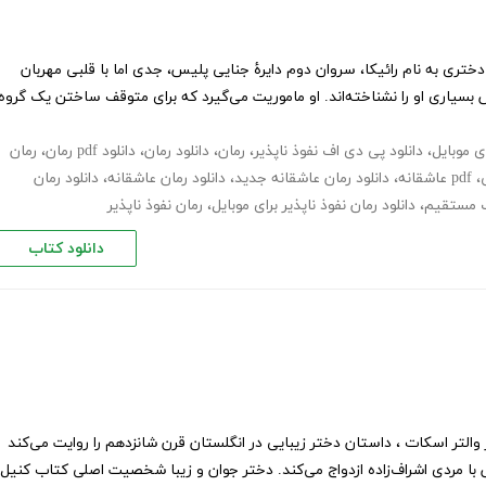
دختری به نام رائیکا، سروان دوم دایرهٔ جنایی پلیس، جدی اما با قلبی مهربان
یاری او را نشناخته‌اند. او ماموریت می‌گیرد که برای متوقف ساختن یک گروه
ای موبایل
،
دانلود پی دی اف نفوذ ناپذیر
،
رمان
،
دانلود رمان
،
دانلود pdf رمان
،
رمان
،
pdf عاشقانه
،
دانلود رمان عاشقانه جدید
،
دانلود رمان عاشقانه
،
دانلود رمان
نک مستقیم
،
دانلود رمان نفوذ ناپذیر برای موبایل
،
رمان نفوذ ناپذیر
دانلود کتاب
لتر اسکات ، داستان دختر زیبایی در انگلستان قرن شانزدهم را روایت می‌کند
با مردی اشراف‌زاده ازدواج می‌کند. دختر جوان و زیبا شخصیت اصلی کتاب کنیل