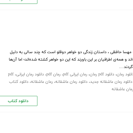
مهسا حافظی ، داﺳﺘﺎن زندگی دو ﺧﻮاﻫﺮ دوﻗﻠﻮ است ﮐﻪ ﭼﻨﺪ ﺳﺎلی به دﻟﯿﻞ
د و همه‌ی اطرافیان بر این باورند که این دو خواهر کشته شده‌اند؛ اما آن‌ها
ردند....
انلود رمان
،
دانلود pdf رمان
،
رمان ایرانی pdf
،
رمان pdf
،
دانلود رمان ایرانی
،
pdf
دانلود رمان عاشقانه جدید
،
دانلود رمان عاشقانه
،
رمان عاشقانه
،
دانلود کتاب
مان عاشقانه
دانلود کتاب