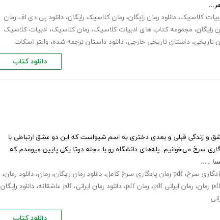
بیات کلاسیک
،
دانلود رمان رایگان
،
رمان کلاسیک رایگان
،
دانلود پی دی اف رمان
،
مجموعه کتاب های ادبیات کلاسیک
،
رمان کلاسیک
،
ادبیات کلاسیک
ان تاریخی
،
داستان تاریخی خارجی
،
دانلود داستان ترجمه شده
،
والتر اسکات
دانلود کتاب
شق و زندگی قبلی و بعدی دختری به اسم شیواست که این دو عشق ارتباطی با
اری سرخ می‌خوانیم: پله‌های دانشگاه رو با عجله دوتا یکی پایین میومدم که
ا ۔...
ادگاری سرخ
،
pdf رمان یادگاری سرخ کامل
،
دانلود رمان رایگان
،
رمان
،
دانلود رمان
،
،
رمان ایرانی pdf
،
رمان pdf
،
دانلود رمان ایرانی
،
pdf عاشقانه
،
دانلود رایگان
انی
دانلود کتاب