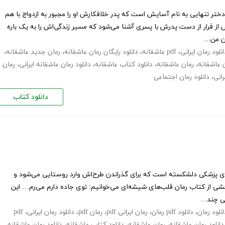
تر تنهایی به نام آسایش است که پدر خلافکارش او را مجبور به ازدواج با هم
فرار از دست پدرش با پسری آشنا می‌شود که مسیر زندگی‌اش را به یک باره
 من...
انلود رمان ایرانی
،
pdf عاشقانه
،
دانلود رایگان رمان عاشقانه
،
رمان جدید عاشقانه
،
ن عاشقانه
،
رمان عاشقانه
،
دانلود کتاب عاشقانه
،
دانلود رمان عاشقانه ایرانی
،
رمان
رانی
،
دانلود رمان اجتماعی
دانلود کتاب
‌ی پزشکی دلشکسته است که برای گذراندن طرح‌اش وارد روستایی می‌شود و
بخشی از کتاب رمان قلب‌های شیشه‌ای می‌خوانیم: توی جاده دارم می‌رم… این
ی چند...
انلود رمان
،
دانلود pdf رمان
،
رمان ایرانی pdf
،
رمان pdf
،
دانلود رمان ایرانی
،
pdf
دانلود رمان عاشقانه
،
رمان عاشقانه
،
دانلود کتاب عاشقانه
،
دانلود رمان عاشقانه