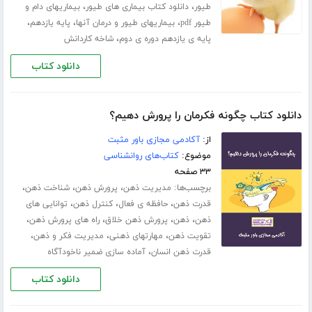
،
،
طیور
دانلود کتاب بیماری های طیور
بیماریهای دام و
،
،
،
طیور pdf
بیماریهای طیور و درمان آنها
پایه یازدهم
،
پایه ی یازدهم دوره ی دوم
شاخه کاردانش
دانلود کتاب
دانلود کتاب چگونه فکرمان را پرورش دهیم؟
از:
آکادمی مجازی باور مثبت
موضوع:
کتاب‌های روانشناسی
۳۳ صفحه
برچسب‌ها:
،
،
،
مدیریت ذهن
پرورش ذهن
شناخت ذهن
،
،
،
قدرت ذهن
حافظه ی فعال
کنترل ذهن
توانایی های
،
،
،
،
ذهن
ذهن
پرورش ذهن خلاق
راه های پرورش ذهن
،
،
،
تقویت ذهن
مهارت­های ذهنی
مدیریت فکر و ذهن
،
قدرت ذهن انسان
آماده سازی ضمیر ناخودآگاه
دانلود کتاب