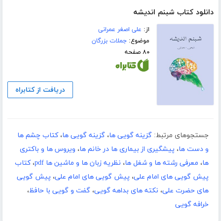
دانلود کتاب شبنم اندیشه
از:
علی اصغر عمرانی
موضوع:
جملات بزرگان
۸۰ صفحه
دریافت از کتابراه
جستجوهای مرتبط:
گزینه گویی ها
،
گزینه گویی ها
،
کتاب چشم ها
و دست ها
،
پیشگیری از بیماری ها در خانم ها
،
ویروس ها و باکتری
ها
،
معرفی رشته ها و شغل ها
،
نظریه زبان ها و ماشین ها pdf
،
کتاب
پیش گویی های امام علی
،
پیش گویی های امام علی
،
پیش گویی
های حضرت علی
،
نکته های بداهه گویی
،
گفت و گویی با حافظ
،
خرافه گویی