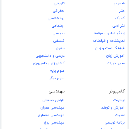
شعر نو
تاریخی
طنز
جغرافی
کمیک
روانشناسی
نثر ادبی
اجتماعی
زندگینامه و سفرنامه
سیاسی
نمایشنامه و فیلمنامه
فلسفی
فرهنگ لغت و زبان
حقوق
آموزش زبان
درسی و دانشجویی
سایر ادبیات
کشاورزی و دامپروری
علوم پایه
علوم دیگر
کامپیوتر
مهندسی
اینترنت
طراحی صنعتی
آموزش و ترفند
مهندسی عمران
امنیت
مهندسی معماری
برنامه نویسی
مهندسی برق