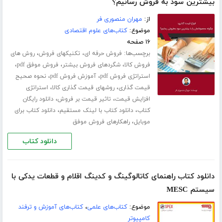
بیشترین سود به فروش رسانیم؟
از:
مهران منصوری فر
موضوع:
کتاب‌های علوم اقتصادی
۱۶ صفحه
برچسب‌ها:
،
،
فروش حرفه ای
تکنیکهای فروش
روش های
،
،
،
فروش کالا
شگردهای فروش بیشتر
فروش موفق pdf
،
،
استراتژی فروش pdf
آموزش فروش pdf
نحوه صحیح
،
،
قیمت گذاری
روشهای قیمت گذاری کالا
استراتژی
،
،
افزایش قیمت
تاثیر قیمت بر فروش
دانلود رایگان
،
،
کتاب
دانلود کتاب با لینک مستقیم
دانلود کتاب برای
،
موبایل
راهکارهای فروش موفق
دانلود کتاب
دانلود کتاب راهنمای کاتالوگینگ و کدینگ اقلام و قطعات یدکی با
سیستم MESC
موضوع:
کتاب‌های علمی
،
کتاب‌های آموزش و ترفند
کامپیوتر