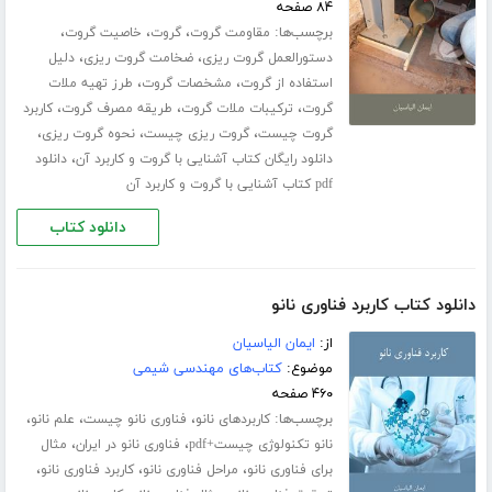
۸۴ صفحه
برچسب‌ها:
،
،
،
مقاومت گروت
گروت
خاصیت گروت
،
،
دستورالعمل گروت ریزی
ضخامت گروت ریزی
دلیل
،
،
استفاده از گروت
مشخصات گروت
طرز تهیه ملات
،
،
،
گروت
ترکیبات ملات گروت
طریقه مصرف گروت
کاربرد
،
،
،
گروت چیست
گروت ریزی چیست
نحوه گروت ریزی
،
دانلود رایگان کتاب آشنایی با گروت و کاربرد آن
دانلود
pdf کتاب آشنایی با گروت و کاربرد آن
دانلود کتاب
دانلود کتاب کاربرد فناوری نانو
از:
ایمان الیاسیان
موضوع:
کتاب‌های مهندسی شیمی
۴۶۰ صفحه
برچسب‌ها:
،
،
،
کاربردهای نانو
فناوری نانو چیست
علم نانو
،
،
نانو تکنولوژی چیست+pdf
فناوری نانو در ایران
مثال
،
،
،
برای فناوری نانو
مراحل فناوری نانو
کاربرد فناوری نانو