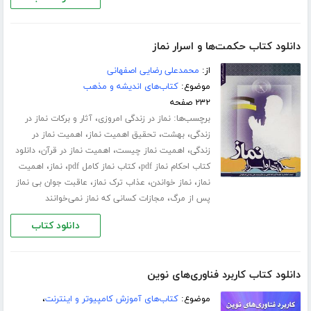
دانلود کتاب حکمت‌ها و اسرار نماز
از:
محمدعلی رضایی اصفهانی
موضوع:
کتاب‌های اندیشه و مذهب
۲۳۲ صفحه
برچسب‌ها:
،
نماز در زندگی امروزی
آثار و برکات نماز در
،
،
،
زندگی
بهشت
تحقیق اهمیت نماز
اهمیت نماز در
،
،
،
زندگی
اهمیت نماز چیست
اهمیت نماز در قرآن
دانلود
،
،
،
کتاب احکام نماز pdf
کتاب نماز کامل pdf
نماز
اهمیت
،
،
،
نماز
نماز خواندن
عذاب ترک نماز
عاقبت جوان بی نماز
،
پس از مرگ
مجازات کسانی که نماز نمی‌خوانند
دانلود کتاب
دانلود کتاب کاربرد فناوری‌های نوین
موضوع:
کتاب‌های آموزش کامپیوتر و اینترنت
،