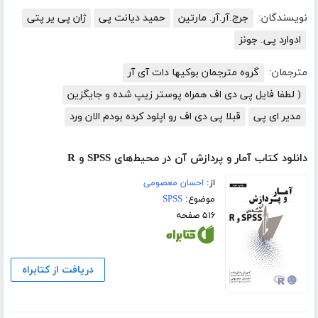
نویسندگان:
جرج.آر.آر. مارتین
حمید دیانت پی
ژان پی یر پتی
ادوارد پی. جونز
مترجمان:
گروه مترجمان بوکیها دات آی آر
( لطفا فایل پی دی اف همراه پوستر زیپ شده و جایگزین
مدیر ای پی
قبلا پی دی اف رو اپلود کرده بودم الان ورد
دانلود کتاب آمار و پردازش آن در محیط‌های SPSS و R
از:
احسان معصومی
موضوع:
SPSS
۵۱۶ صفحه
دریافت از کتابراه