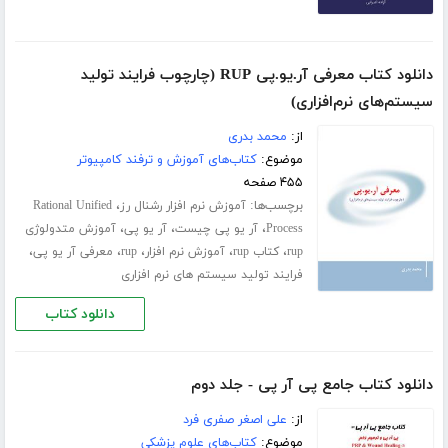
دانلود کتاب معرفی آر.یو.پی RUP (چارچوب فرایند تولید
سیستم‌های نرم‌افزاری)
از:
محمد بدری
موضوع:
کتاب‌های آموزش و ترفند کامپیوتر
۴۵۵ صفحه
برچسب‌ها:
،
آموزش نرم افزار رشنال رز
Rational Unified
،
،
،
Process
آر یو پی چیست
آر یو پی
آموزش متدولوژی
،
،
،
،
،
rup
کتاب rup
آموزش نرم افزار
rup
معرفی آر یو پی
فرایند تولید سیستم های نرم افزاری
دانلود کتاب
دانلود کتاب جامع پی آر پی - جلد دوم
از:
علی اصغر صفری فرد
موضوع:
کتاب‌های علوم پزشکی