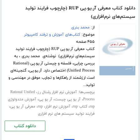
دانلود کتاب معرفی آر.یو.پی RUP (چارچوب فرایند تولید
سیستم‌های نرم‌افزاری)
از:
محمد بدری
موضوع:
کتاب‌های آموزش و ترفند کامپیوتر
۴۵۵ صفحه
کتاب معرفی آر.یو.پی RUP (چارچوب فرایند تولید
سیستم‌های نرم‌افزاری) نوشته‌ی محمد بدری ، به
بررسی چرایی، فلسفه و چیستی آر.یو.پی (Rational
Unified Process) اختصاص دارد. آر.یو.پی، گنجینه‌ای
است ارزشمند از راهکارها و تجارب موفق در مهندسی و
تولید...
برچسب‌ها:
،
آموزش نرم افزار رشنال رز
Rational Unified
،
،
،
Process
آر یو پی چیست
آر یو پی
آموزش متدولوژی
،
،
،
،
،
rup
کتاب rup
آموزش نرم افزار
rup
معرفی آر یو پی
فرایند تولید سیستم های نرم افزاری
دانلود کتاب