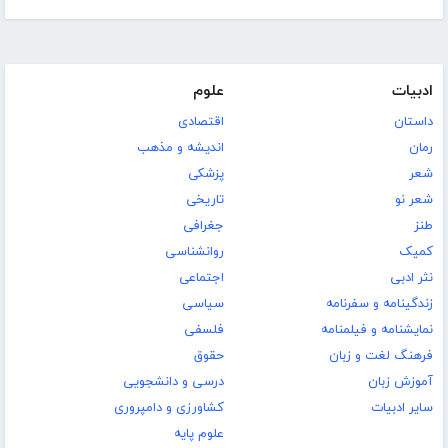
ادبیات
علوم
داستان
اقتصادی
رمان
اندیشه و مذهب
شعر
پزشکی
شعر نو
تاریخی
طنز
جغرافی
کمیک
روانشناسی
نثر ادبی
اجتماعی
زندگینامه و سفرنامه
سیاسی
نمایشنامه و فیلمنامه
فلسفی
فرهنگ لغت و زبان
حقوق
آموزش زبان
درسی و دانشجویی
سایر ادبیات
کشاورزی و دامپروری
علوم پایه