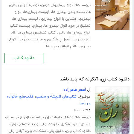
برچسب‌ها:
،
انواع بیماریهای مزمن
توضیح انواع بیماری
،
،
،
ها
دسته بندی بیماری ها
فهرست بیماری‌ها
انواع
،
،
،
بیماریها
آشنایی با انواع بیماریها
لیست بیماری ها
،
،
تحقیق در مورد انواع بیماری ها
بیماری چیست
کتاب
،
،
انواع بیماری ها
دانلود کتاب تشخیص بیماری ها pdf
،
،
pdf بیماریها
اصول پیشگیری و مراقبت بیماریها
انواع
،
بیماری
علائم انواع بیماری ها
دانلود کتاب
دانلود کتاب زن، آنگونه که باید باشد
از:
اصغر طاهرزاده
موضوع:
کتاب‌های اندیشه و مذهب
،
کتاب‌های خانواده
و روابط
۳۱۸ صفحه
برچسب‌ها:
،
،
،
،
ازدواج
خانواده
زن در اسلام
ازدواج در اسلام
،
،
،
،
مسائل زنان
تشکیل خانواده
زنان
وضع اجتماعی زنان
،
،
،
،
دانلود کتاب زنان
حقوق زنان
مشکلات زنان
آزادی زنان