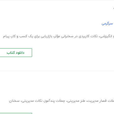
 سرگرمی
 انگیزشی
،
نکات کاربردی در سخنرانی مؤثر
،
بازاریابی برای یک کسب و کار
،
پیام
دانلود کتاب
لات قصار مدیریت
،
طنز مدیریتی
،
جملات پندآموز
،
نکات مدیریتی
،
سخنان