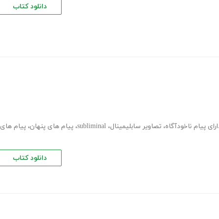
دانلود کتاب
رای پیام ناخودآگاه
،
تصاویر سابلیمینال
،
subliminal
،
پیام های پنهان
،
پیام های
دانلود کتاب