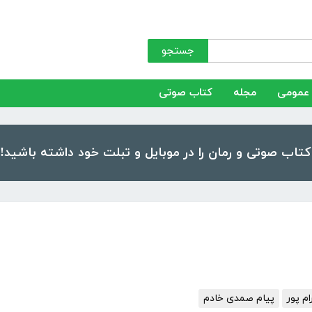
جستجو
عمومی
مجله
کتاب صوتی
م پور
پیام صمدی خادم